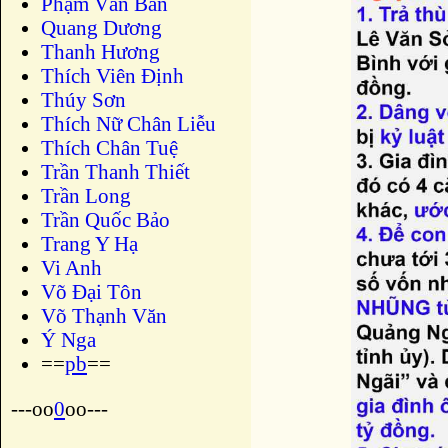
Phạm Văn Bản
Quang Dương
Thanh Hương
Thích Viên Định
Thúy Sơn
Thích Nữ Chân Liễu
Thích Chân Tuệ
Trần Thanh Thiết
Trần Long
Trần Quốc Bảo
Trang Y Hạ
Vi Anh
Võ Đại Tôn
Võ Thạnh Văn
Ý Nga
==
pb
==
---oo
0
oo---