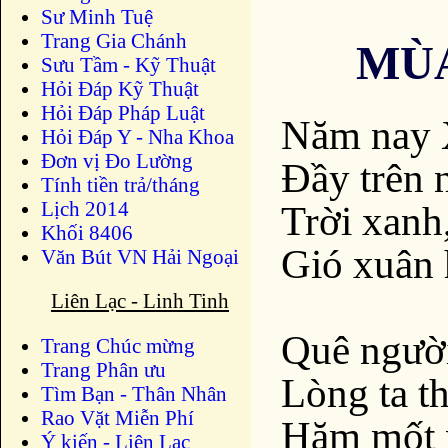
Sư Minh Tuệ
Trang Gia Chánh
MÙA
Sưu Tầm - Kỹ Thuật
Hỏi Đáp Kỹ Thuật
Hỏi Đáp Pháp Luật
Năm nay 
Hỏi Đáp Y - Nha Khoa
Đơn vị Đo Lường
Đầy trên 
Tính tiền trả/tháng
Lịch 2014
Trời xanh,
Khối 8406
Gió xuân 
Văn Bút VN Hải Ngoại
Liên Lạc - Linh Tinh
Quê người
Trang Chúc mừng
Trang Phân ưu
Lòng ta t
Tìm Bạn - Thân Nhân
Rao Vặt Miễn Phí
Hăm mốt 
Ý kiến - Liên Lạc