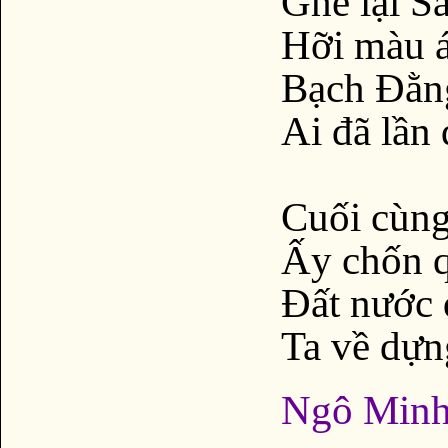
Ghé lại Sa
Hỡi màu á
Bạch Đằng
Ai đã lần 
Cuối cùng
Ấy chốn 
Đất nước 
Ta về dựng
Ngô Minh