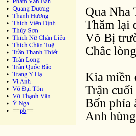
Phạm Văn Bản
Qua Nha T
Quang Dương
Thanh Hương
Thăm lại
Thích Viên Định
Thúy Sơn
Võ Bị trư
Thích Nữ Chân Liễu
Thích Chân Tuệ
Chắc lòng
Trần Thanh Thiết
Trần Long
Trần Quốc Bảo
Kia miền 
Trang Y Hạ
Vi Anh
Trận cuối
Võ Đại Tôn
Võ Thạnh Văn
Bốn phía 
Ý Nga
==
pb
==
Anh hùng 