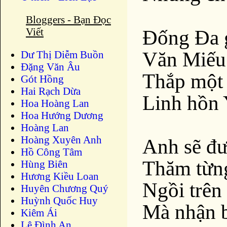
Bloggers - Bạn Đọc
Viết
Đống Đa 
Văn Miếu 
Dư Thị Diễm Buồn
Ðặng Văn Âu
Thắp một
Gót Hồng
Hai Rạch Dừa
Linh hồn 
Hoa Hoàng Lan
Hoa Hướng Dương
Hoàng Lan
Hoàng Xuyên Anh
Anh sẽ đư
Hồ Công Tâm
Thăm từn
Hùng Biên
Hương Kiều Loan
Ngồi trên
Huyên Chương Quý
Huỳnh Quốc Huy
Mà nhận b
Kiêm Ái
Lê Đình An