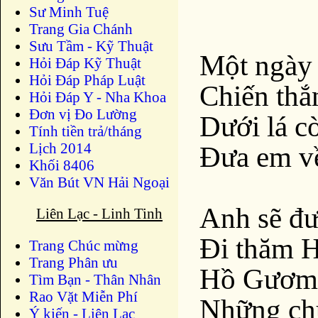
Sư Minh Tuệ
Trang Gia Chánh
Sưu Tầm - Kỹ Thuật
Một ngày 
Hỏi Đáp Kỹ Thuật
Hỏi Đáp Pháp Luật
Chiến thắ
Hỏi Đáp Y - Nha Khoa
Đơn vị Đo Lường
Dưới lá c
Tính tiền trả/tháng
Lịch 2014
Đưa em về
Khối 8406
Văn Bút VN Hải Ngoại
Anh sẽ đư
Liên Lạc - Linh Tinh
Đi thăm H
Trang Chúc mừng
Trang Phân ưu
Hồ Gươm,
Tìm Bạn - Thân Nhân
Rao Vặt Miễn Phí
Những ch
Ý kiến - Liên Lạc