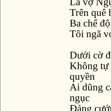
Là vợ Ngụ
Trên quê 
Ba chế độ
Tôi ngã v
Dưới cờ đ
Không tự 
quyền
Ai dũng c
ngục
Đảng cướp