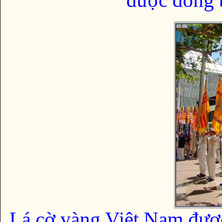
Lá cờ vàng Việt Nam đượ