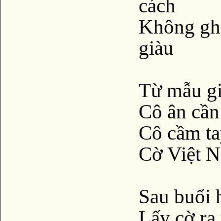
cách
Không ghé
giàu
Từ mẫu gi
Cô ân cần
Cô cầm ta
Cờ Việt 
Sau buổi 
Lấy cờ ra