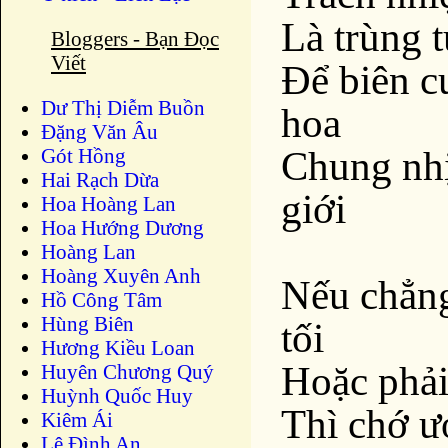
Là trùng 
Bloggers - Bạn Đọc
Viết
Ðể biên c
Dư Thị Diễm Buồn
hoa
Ðặng Văn Âu
Chung nhị
Gót Hồng
Hai Rạch Dừa
giới
Hoa Hoàng Lan
Hoa Hướng Dương
Hoàng Lan
Hoàng Xuyên Anh
Nếu chẳng
Hồ Công Tâm
Hùng Biên
tối
Hương Kiều Loan
Hoặc phải
Huyên Chương Quý
Huỳnh Quốc Huy
Thì chớ ư
Kiêm Ái
Lê Đình An