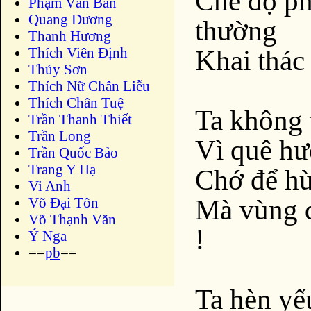
Chế độ ph
Phạm Văn Bản
Quang Dương
thường
Thanh Hương
Thích Viên Định
Khai thác 
Thúy Sơn
Thích Nữ Chân Liễu
Thích Chân Tuệ
Ta không 
Trần Thanh Thiết
Trần Long
Vì quê hươ
Trần Quốc Bảo
Trang Y Hạ
Chớ để hù
Vi Anh
Mà vùng d
Võ Đại Tôn
Võ Thạnh Văn
!
Ý Nga
==
pb
==
Ta hèn yế