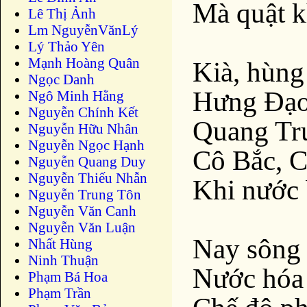
Mà quật k
Lê Thị Ảnh
Lm NguyễnVănLý
Lý Thảo Yên
Mạnh Hoàng Quân
Kià, hùng
Ngọc Danh
Hưng Ðạo
Ngô Minh Hằng
Nguyễn Chính Kết
Quang Tr
Nguyễn Hữu Nhân
Nguyễn Ngọc Hạnh
Cô Bắc, C
Nguyễn Quang Duy
Nguyễn Thiếu Nhẫn
Khi nước 
Nguyễn Trung Tôn
Nguyễn Văn Canh
Nguyễn Văn Luận
Nay sông 
Nhất Hùng
Ninh Thuận
Nước hóa 
Phạm Bá Hoa
Phạm Trần