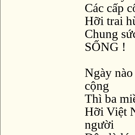
Các cấp c
Hỡi trai hù
Chung sức
SỐNG !
Ngày nào
cộng
Thì ba mi
Hỡi Việt 
người