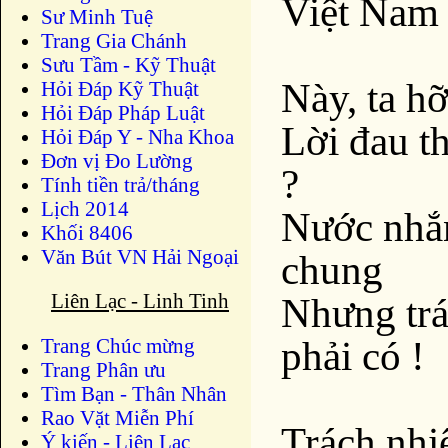
Việt Nam 
Sư Minh Tuệ
Trang Gia Chánh
Sưu Tầm - Kỹ Thuật
Này, ta h
Hỏi Đáp Kỹ Thuật
Hỏi Đáp Pháp Luật
Lời đau t
Hỏi Đáp Y - Nha Khoa
Đơn vị Đo Lường
?
Tính tiền trả/tháng
Lịch 2014
Nước nhắn
Khối 8406
Văn Bút VN Hải Ngoại
chung
Liên Lạc - Linh Tinh
Nhưng trá
phải có !
Trang Chúc mừng
Trang Phân ưu
Tìm Bạn - Thân Nhân
Rao Vặt Miễn Phí
Trách nhi
Ý kiến - Liên Lạc