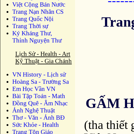
-----
Việt Cộng Bán Nước
Trang Nạn Nhân CS
Tran
Trang Quốc Nội
Trang Thời sự
Ký Kháng Thư,
Thỉnh Nguyện Thư
Lịch Sử - Health - Art
Kỹ Thuật - Gia Chánh
VN History - Lịch sử
Hoàng Sa - Trường Sa
Em Học Vần VN
Bài Tập Toán - Math
GẤM H
Đồng Quê - Âm Nhạc
Ảnh Nghệ Thuật
Thơ - Văn - Ảnh BĐ
(tha thiết
Sức Khỏe - Health
Trang Tôn Giáo