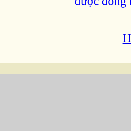
được đồng b
H