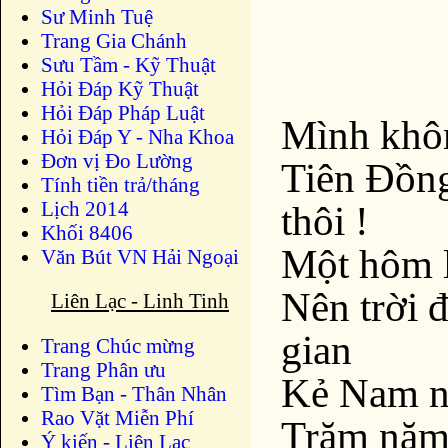
Sư Minh Tuệ
Trang Gia Chánh
Sưu Tầm - Kỹ Thuật
Hỏi Đáp Kỹ Thuật
Hỏi Đáp Pháp Luật
Mình khôn
Hỏi Đáp Y - Nha Khoa
Đơn vị Đo Lường
Tiên Đồn
Tính tiền trả/tháng
Lịch 2014
thôi !
Khối 8406
Một hôm l
Văn Bút VN Hải Ngoại
Nên trời 
Liên Lạc - Linh Tinh
gian
Trang Chúc mừng
Trang Phân ưu
Kẻ Nam n
Tìm Bạn - Thân Nhân
Rao Vặt Miễn Phí
Trăm năm
Ý kiến - Liên Lạc