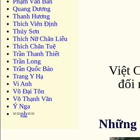
Phạm Văn Bản
Quang Dương
Thanh Hương
Thích Viên Định
Thúy Sơn
Thích Nữ Chân Liễu
Thích Chân Tuệ
Trần Thanh Thiết
Trần Long
Việt 
Trần Quốc Bảo
Trang Y Hạ
đối 
Vi Anh
Võ Đại Tôn
Võ Thạnh Văn
Ý Nga
==
pb
==
Những 