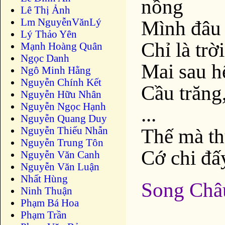
nồng
Lê Thị Ảnh
Lm NguyễnVănLý
Mình đâu 
Lý Thảo Yên
Chỉ là trờ
Mạnh Hoàng Quân
Ngọc Danh
Mai sau hế
Ngô Minh Hằng
Nguyễn Chính Kết
Cầu trăng, 
Nguyễn Hữu Nhân
Nguyễn Ngọc Hạnh
...
Nguyễn Quang Duy
Nguyễn Thiếu Nhẫn
Thế mà th
Nguyễn Trung Tôn
Cớ chi đấy
Nguyễn Văn Canh
Nguyễn Văn Luận
Nhất Hùng
Song Châ
Ninh Thuận
Phạm Bá Hoa
Phạm Trần