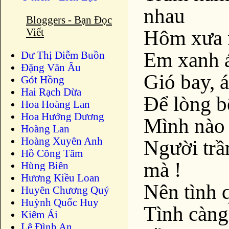
nhau
Bloggers - Bạn Đọc
Viết
Hôm xưa 
Em xanh áo
Dư Thị Diễm Buồn
Ðặng Văn Âu
Gió bay, 
Gót Hồng
Hai Rạch Dừa
Để lòng b
Hoa Hoàng Lan
Hoa Hướng Dương
Mình nào 
Hoàng Lan
Hoàng Xuyên Anh
Người trầ
Hồ Công Tâm
mà !
Hùng Biên
Hương Kiều Loan
Nên tình q
Huyên Chương Quý
Huỳnh Quốc Huy
Tình càng
Kiêm Ái
Lê Đình An