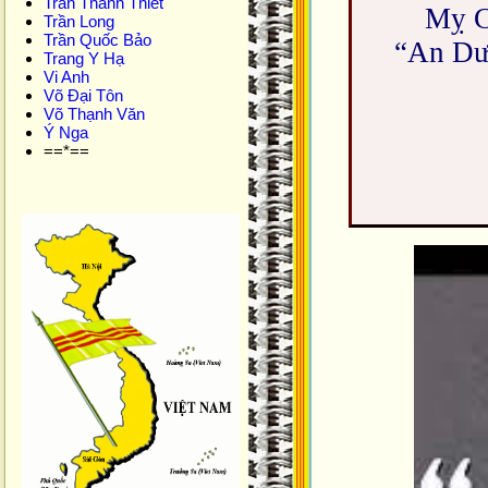
Trần Thanh Thiết
Mỵ C
Trần Long
Trần Quốc Bảo
“An Dư
Trang Y Hạ
Vi Anh
Võ Đại Tôn
Võ Thạnh Văn
Ý Nga
==*==