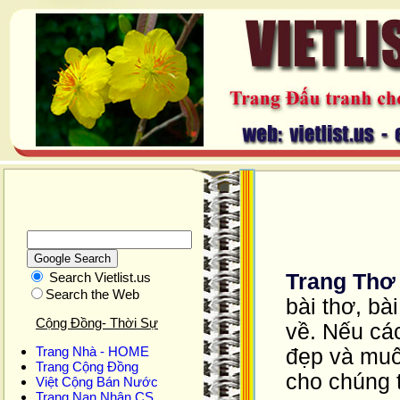
Search Vietlist.us
Trang Thơ 
Search the Web
bài thơ, b
Cộng Đồng- Thời Sự
về. Nếu cá
Trang Nhà - HOME
đẹp và muốn
Trang Cộng Đồng
cho chúng 
Việt Cộng Bán Nước
Trang Nạn Nhân CS