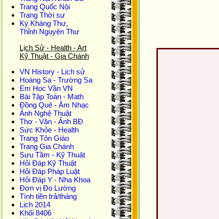
Trang Quốc Nội
Trang Thời sự
Ký Kháng Thư,
Thỉnh Nguyện Thư
Lịch Sử - Health - Art
Kỹ Thuật - Gia Chánh
VN History - Lịch sử
Hoàng Sa - Trường Sa
Em Học Vần VN
Bài Tập Toán - Math
Đồng Quê - Âm Nhạc
Ảnh Nghệ Thuật
Thơ - Văn - Ảnh BĐ
Sức Khỏe - Health
Trang Tôn Giáo
Trang Gia Chánh
Sưu Tầm - Kỹ Thuật
Hỏi Đáp Kỹ Thuật
Hỏi Đáp Pháp Luật
Hỏi Đáp Y - Nha Khoa
Đơn vị Đo Lường
Tính tiền trả/tháng
Lịch 2014
Khối 8406