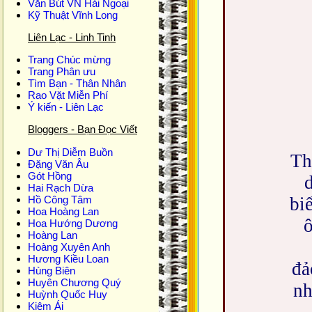
Văn Bút VN Hải Ngoại
Kỹ Thuật Vĩnh Long
Liên Lạc - Linh Tinh
Trang Chúc mừng
Trang Phân ưu
Tìm Bạn - Thân Nhân
Rao Vặt Miễn Phí
Ý kiến - Liên Lạc
Bloggers - Bạn Đọc Viết
Dư Thị Diễm Buồn
Th
Ðặng Văn Âu
Gót Hồng
Hai Rạch Dừa
Hồ Công Tâm
bi
Hoa Hoàng Lan
ô
Hoa Hướng Dương
Hoàng Lan
Hoàng Xuyên Anh
Hương Kiều Loan
đả
Hùng Biên
Huyên Chương Quý
nh
Huỳnh Quốc Huy
Kiêm Ái