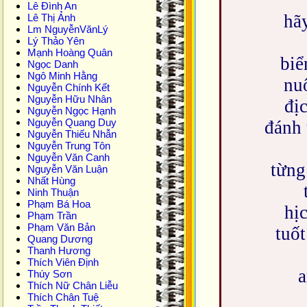
Lê Đình An
hã
Lê Thị Ảnh
Lm NguyễnVănLý
Lý Thảo Yên
Mạnh Hoàng Quân
biể
Ngọc Danh
Ngô Minh Hằng
nu
Nguyễn Chính Kết
Nguyễn Hữu Nhân
đị
Nguyễn Ngọc Hạnh
Nguyễn Quang Duy
đánh
Nguyễn Thiếu Nhẫn
Nguyễn Trung Tôn
Nguyễn Văn Canh
từng
Nguyễn Văn Luận
Nhất Hùng
Ninh Thuận
Phạm Bá Hoa
hị
Phạm Trần
Phạm Văn Bản
tuố
Quang Dương
Thanh Hương
Thích Viên Định
a
Thúy Sơn
Thích Nữ Chân Liễu
Thích Chân Tuệ