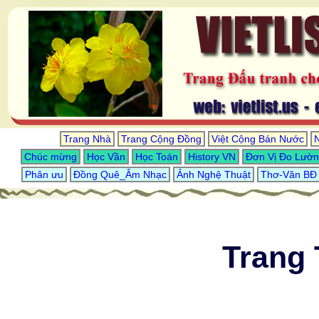
Trang Nhà
Trang Cộng Đồng
Việt Cộng Bán Nước
Chúc mừng
Học Vần
Học Toán
History VN
Đơn Vị Đo Lườ
Phân ưu
Đồng Quê_Âm Nhạc
Ảnh Nghệ Thuật
Thơ-Văn BĐ
Trang 