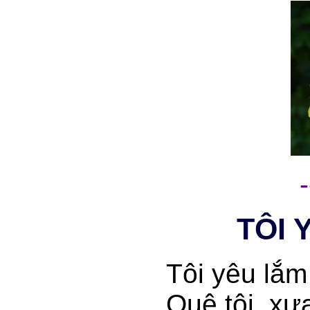
-
TÔI 
Tôi yêu lắ
Quê tôi, xưa