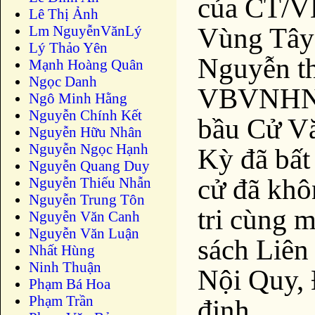
của CT/V
Lê Thị Ảnh
Vùng Tây
Lm NguyễnVănLý
Lý Thảo Yên
Nguyễn th
Mạnh Hoàng Quân
Ngọc Danh
VBVNHN/
Ngô Minh Hằng
Nguyễn Chính Kết
bầu Cử V
Nguyễn Hữu Nhân
Nguyễn Ngọc Hạnh
Kỳ đã bất
Nguyễn Quang Duy
cử đã khô
Nguyễn Thiếu Nhẫn
Nguyễn Trung Tôn
tri cùng 
Nguyễn Văn Canh
Nguyễn Văn Luận
sách Liên
Nhất Hùng
Ninh Thuận
Nội Quy,
Phạm Bá Hoa
Phạm Trần
định.