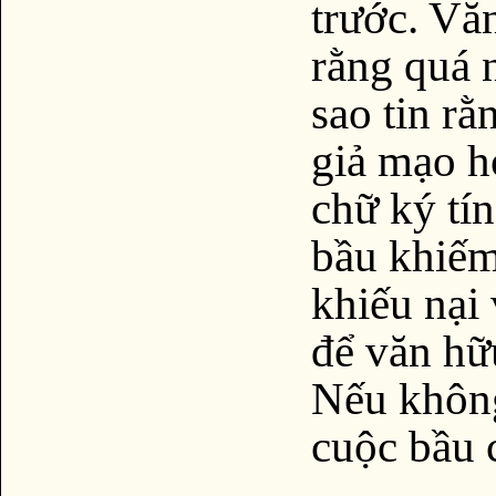
trước. Vă
rằng quá 
sao tin r
giả mạo h
chữ ký tí
bầu khiếm 
khiếu nại 
để văn hữ
Nếu không
cuộc bầu 