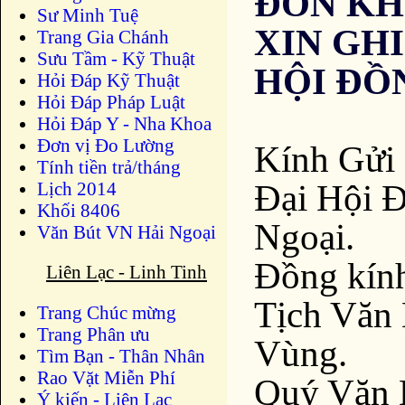
ĐƠN KH
Sư Minh Tuệ
XIN GHI
Trang Gia Chánh
Sưu Tầm - Kỹ Thuật
HỘI ĐỒ
Hỏi Đáp Kỹ Thuật
Hỏi Đáp Pháp Luật
Hỏi Đáp Y - Nha Khoa
Đơn vị Đo Lường
Kính Gửi
Tính tiền trả/tháng
Đại Hội 
Lịch 2014
Khối 8406
Ngoại.
Văn Bút VN Hải Ngoại
Đồng kín
Liên Lạc - Linh Tinh
Tịch Văn 
Trang Chúc mừng
Trang Phân ưu
Vùng.
Tìm Bạn - Thân Nhân
Rao Vặt Miễn Phí
Quý Văn 
Ý kiến - Liên Lạc