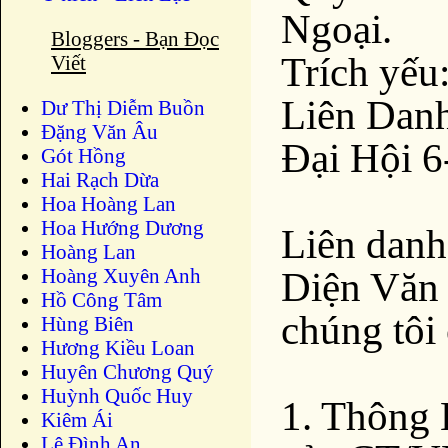
Ngoại.
Bloggers - Bạn Đọc
Trích yếu
Viết
Liên Danh
Dư Thị Diễm Buồn
Ðặng Văn Âu
Đại Hội 6
Gót Hồng
Hai Rạch Dừa
Hoa Hoàng Lan
Hoa Hướng Dương
Liên danh
Hoàng Lan
Hoàng Xuyên Anh
Diện Văn 
Hồ Công Tâm
chúng tôi 
Hùng Biên
Hương Kiều Loan
Huyên Chương Quý
Huỳnh Quốc Huy
1. Thông 
Kiêm Ái
Lê Đình An