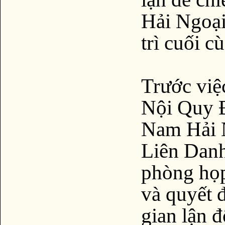
Hải Ngoạ
trì cuối 
Trước việc
Nội Quy Đ
Nam Hải N
Liên Danh
phòng họp
và quyết 
gian lận đ