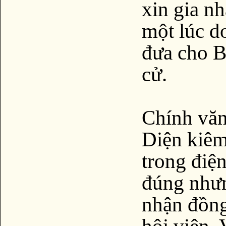
xin gia n
một lúc d
đưa cho B
cử.
Chính vă
Diện kiêm
trong điện
đúng nhưn
nhận đồng
hội viên.