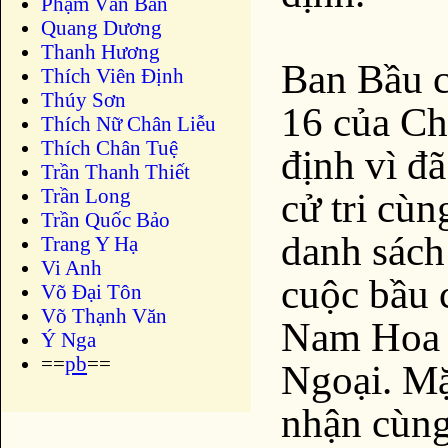
Phạm Văn Bản
Quang Dương
Thanh Hương
Ban Bầu c
Thích Viên Định
Thúy Sơn
16 của Ch
Thích Nữ Chân Liễu
Thích Chân Tuệ
định vì đ
Trần Thanh Thiết
Trần Long
cử tri cùn
Trần Quốc Bảo
danh sách 
Trang Y Hạ
Vi Anh
cuộc bầu 
Võ Đại Tôn
Võ Thạnh Văn
Nam Hoa 
Ý Nga
==
pb
==
Ngoại. Mặ
nhận cùng