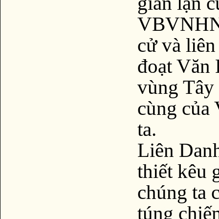
gian lận 
VBVNHN/
cử và liê
đoạt Văn 
vùng Tây 
cùng của
ta.
Liên Danh
thiết kêu 
chúng ta 
túng chiếm