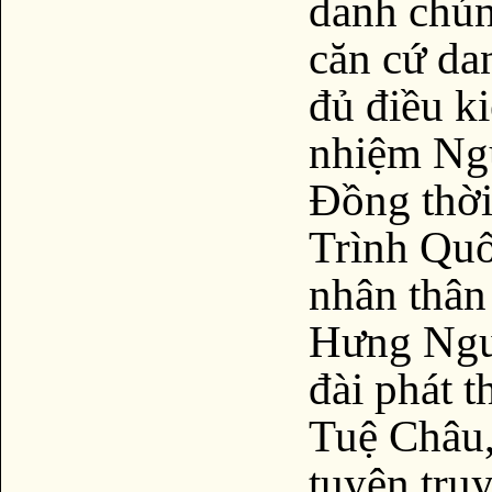
danh chún
căn cứ da
đủ điều k
nhiệm Ng
Đồng thời
Trình Quố
nhân thân
Hưng Nguy
đài phát 
Tuệ Châu,
tuyên tru