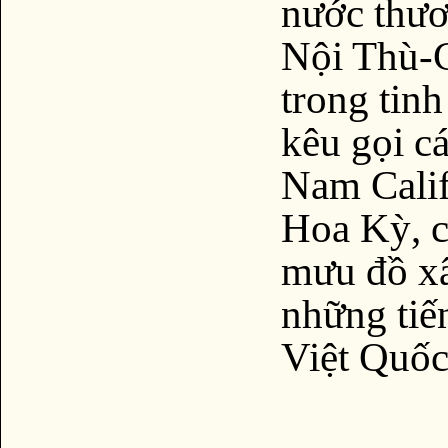
nước thươ
Nội Thù-
trong tinh
kêu gọi c
Nam Calif
Hoa Kỳ, c
mưu đồ x
những tiế
Việt Quốc