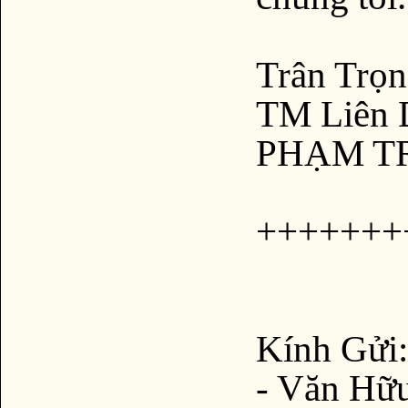
Trân Trọ
TM Liên 
PHẠM T
+++++++
Kính Gửi:
- Văn Hữ