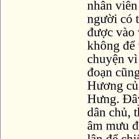
nhân viên
người có 
được vào 
không để 
chuyện vì
đoạn cũng
Hương của
Hưng. Đây
dân chủ, 
âm mưu đe
lận để ch