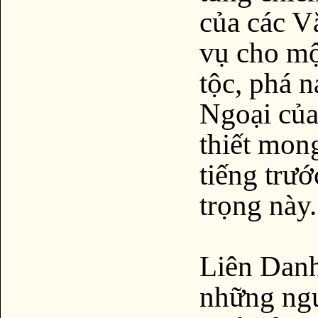
của các V
vụ cho mộ
tộc, phá 
Ngoại của
thiết mon
tiếng trướ
trọng này.
Liên Danh
những ngư