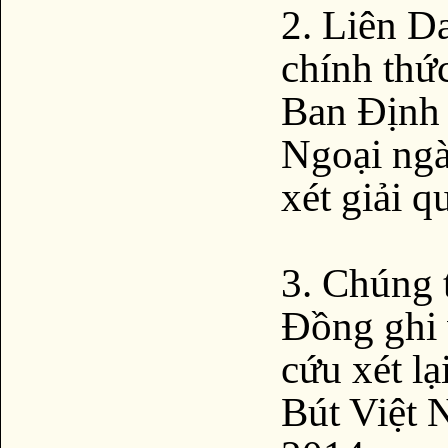
2. Liên D
chính thứ
Ban Định
Ngoại ngà
xét giải q
3. Chúng 
Đồng ghi 
cứu xét l
Bút Việt 