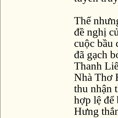
Thế nhưng
đề nghị c
cuộc bầu 
đã gạch 
Thanh Li
Nhà Thơ 
thu nhận 
hợp lệ để
Hưng thắn