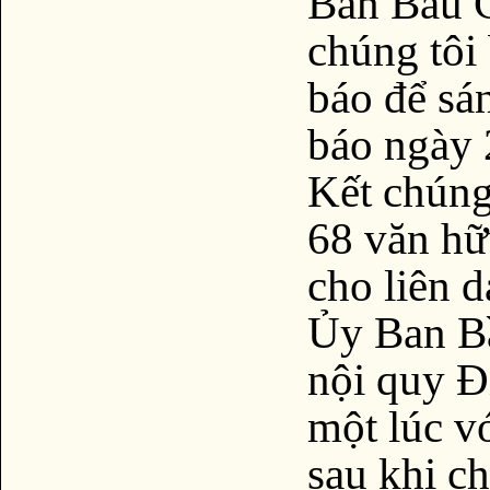
Ban Bầu C
chúng tôi
báo để sá
báo ngày
Kết chúng
68 văn hữ
cho liên 
Ủy Ban B
nội quy Đ
một lúc vớ
sau khi ch