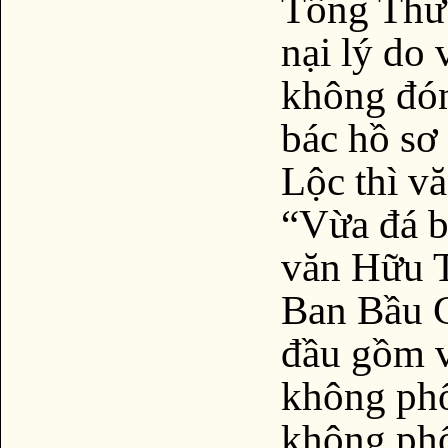
Tổng Thư
nại lý do
không đón
bác hồ sơ
Lộc thì v
“Vừa đá b
văn Hữu 
Ban Bầu C
đầu gồm 
không phổ
không phổ