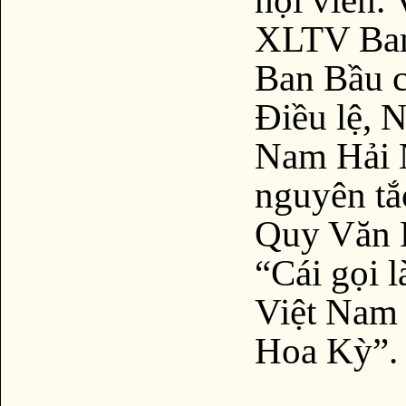
XLTV Ban
Ban Bầu c
Điều lệ, 
Nam Hải N
nguyên tắ
Quy Văn B
“Cái gọi 
Việt Nam
Hoa Kỳ”.