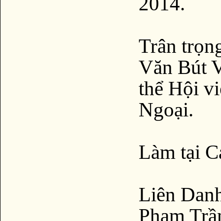
2014.
Trân trọn
Văn Bút V
thể Hội v
Ngoại.
Làm tại C
Liên Dan
Phạm Trầ