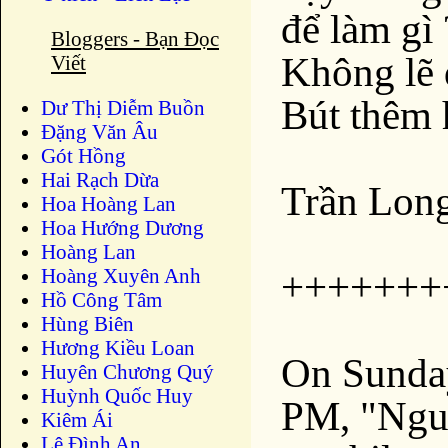
để làm gì 
Bloggers - Bạn Đọc
Không lẽ 
Viết
Bút thêm 
Dư Thị Diễm Buồn
Ðặng Văn Âu
Gót Hồng
Hai Rạch Dừa
Trần Long
Hoa Hoàng Lan
Hoa Hướng Dương
Hoàng Lan
Hoàng Xuyên Anh
+++++++
Hồ Công Tâm
Hùng Biên
Hương Kiều Loan
On Sunda
Huyên Chương Quý
Huỳnh Quốc Huy
PM, "Ngu
Kiêm Ái
Lê Đình An