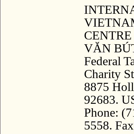
INTERN
VIETNA
CENTRE
VĂN BÚT
Federal T
Charity St
8875 Holl
92683. U
Phone: (7
5558. Fax