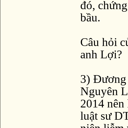
đó, chứng 
bầu.
Câu hỏi củ
anh Lợi?
3) Đương
Nguyên L
2014 nên 
luật sư D
niên liễm 