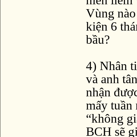
Vùng nào 
kiện 6 th
bầu?
4) Nhân ti
và anh tân
nhận được
mấy tuần 
“không giả
BCH sẽ gi