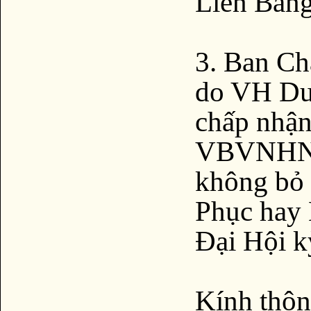
Liên Bang
3. Ban Ch
do VH Dư
chấp nhận
VBVNHN l
không bỏ 
Phục hay 
Đại Hội k
Kính thôn