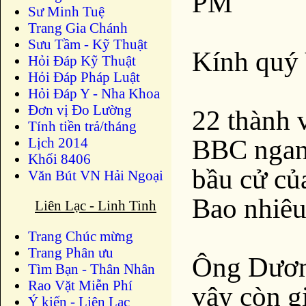
PM
Sư Minh Tuệ
Trang Gia Chánh
Sưu Tầm - Kỹ Thuật
Kính quý
Hỏi Đáp Kỹ Thuật
Hỏi Đáp Pháp Luật
Hỏi Đáp Y - Nha Khoa
Đơn vị Đo Lường
22 thành 
Tính tiền trả/tháng
BBC ngang
Lịch 2014
Khối 8406
bầu cử của
Văn Bút VN Hải Ngoại
Bao nhiêu
Liên Lạc - Linh Tinh
Trang Chúc mừng
Trang Phân ưu
Ông Dương
Tìm Bạn - Thân Nhân
Rao Vặt Miễn Phí
vậy còn g
Ý kiến - Liên Lạc