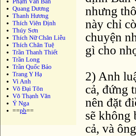
Phạm Văn Bản
nhưng thô
Quang Dương
Thanh Hương
này chỉ c
Thích Viên Định
Thúy Sơn
chuyện nh
Thích Nữ Chân Liễu
Thích Chân Tuệ
gì cho nh
Trần Thanh Thiết
Trần Long
Trần Quốc Bảo
2) Anh lu
Trang Y Hạ
Vi Anh
cả, đứng 
Võ Đại Tôn
Võ Thạnh Văn
nên đặt đi
Ý Nga
==
pb
==
sẽ không 
cả, và ôn