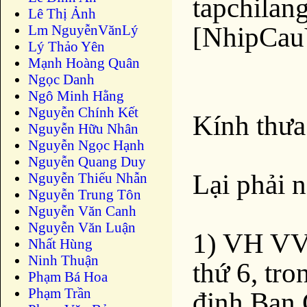
tapchila
Lê Thị Ảnh
[NhipCa
Lm NguyễnVănLý
Lý Thảo Yên
Mạnh Hoàng Quân
Ngọc Danh
Ngô Minh Hằng
Nguyễn Chính Kết
Kính thưa
Nguyễn Hữu Nhân
Nguyễn Ngọc Hạnh
Nguyễn Quang Duy
Lại phải n
Nguyễn Thiếu Nhẫn
Nguyễn Trung Tôn
Nguyễn Văn Canh
Nguyễn Văn Luận
1) VH VV
Nhất Hùng
Ninh Thuận
thứ 6, tro
Phạm Bá Hoa
Phạm Trần
định Ban 