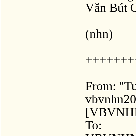
Văn Bút 
(nhn)
+++++++
From: "T
vbvnhn2
[VBVNHN
To: