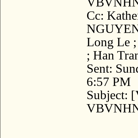
VBVNHN2
Cc: Kath
NGUYE
Long Le
; Han Tr
Sent: Sun
6:57 PM
Subject:
VBVNH