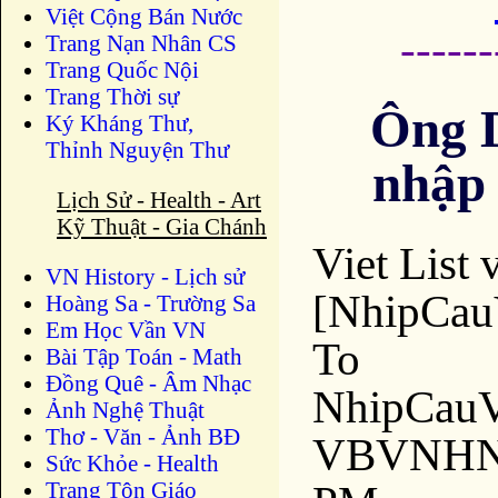
Việt Cộng Bán Nước
-----
Trang Nạn Nhân CS
Trang Quốc Nội
Trang Thời sự
Ông 
Ký Kháng Thư,
Thỉnh Nguyện Thư
nhập 
Lịch Sử - Health - Art
Kỹ Thuật - Gia Chánh
Viet List
VN History - Lịch sử
[NhipCau
Hoàng Sa - Trường Sa
Em Học Vần VN
To
Bài Tập Toán - Math
Đồng Quê - Âm Nhạc
NhipCau
Ảnh Nghệ Thuật
Thơ - Văn - Ảnh BĐ
VBVNHN L
Sức Khỏe - Health
Trang Tôn Giáo