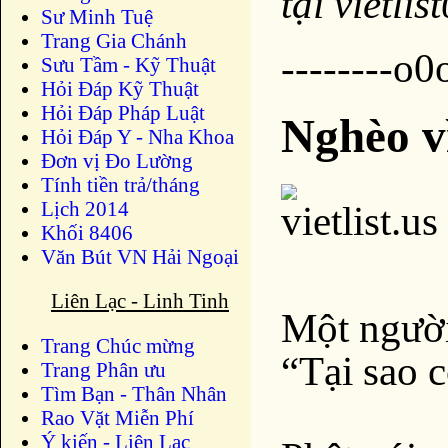
tại vietl
Sư Minh Tuệ
Trang Gia Chánh
--------o0o
Sưu Tầm - Kỹ Thuật
Hỏi Đáp Kỹ Thuật
Hỏi Đáp Pháp Luật
Nghèo vì
Hỏi Đáp Y - Nha Khoa
Đơn vị Đo Lường
Tính tiền trả/tháng
Lịch 2014
Khối 8406
Văn Bút VN Hải Ngoại
Liên Lạc - Linh Tinh
Một người
Trang Chúc mừng
“Tại sao 
Trang Phân ưu
Tìm Bạn - Thân Nhân
Rao Vặt Miễn Phí
Ý kiến - Liên Lạc