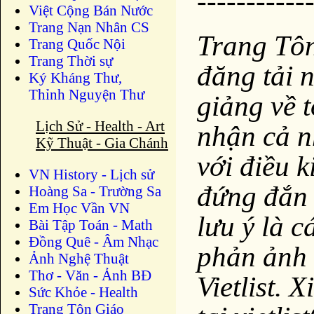
-----------
Việt Cộng Bán Nước
Trang Nạn Nhân CS
Trang Tô
Trang Quốc Nội
Trang Thời sự
đăng tải 
Ký Kháng Thư,
Thỉnh Nguyện Thư
giảng về 
Lịch Sử - Health - Art
nhận cả n
Kỹ Thuật - Gia Chánh
với điều k
VN History - Lịch sử
đứng đắn 
Hoàng Sa - Trường Sa
Em Học Vần VN
lưu ý là c
Bài Tập Toán - Math
Đồng Quê - Âm Nhạc
phản ảnh 
Ảnh Nghệ Thuật
Thơ - Văn - Ảnh BĐ
Vietlist. 
Sức Khỏe - Health
Trang Tôn Giáo