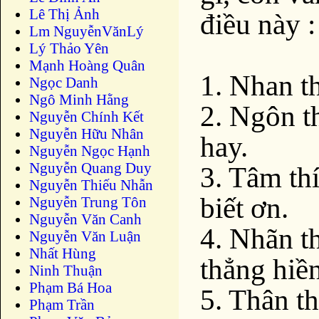
Lê Thị Ảnh
điều này :
Lm NguyễnVănLý
Lý Thảo Yên
Mạnh Hoàng Quân
1. Nhan th
Ngọc Danh
Ngô Minh Hằng
2. Ngôn th
Nguyễn Chính Kết
Nguyễn Hữu Nhân
hay.
Nguyễn Ngọc Hạnh
Nguyễn Quang Duy
3. Tâm thí
Nguyễn Thiếu Nhẫn
biết ơn.
Nguyễn Trung Tôn
Nguyễn Văn Canh
4. Nhãn th
Nguyễn Văn Luận
Nhất Hùng
thẳng hiền
Ninh Thuận
Phạm Bá Hoa
5. Thân t
Phạm Trần