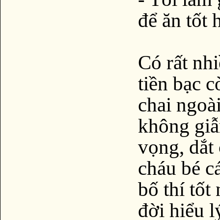
để ăn tốt 
Có rất nhi
tiền bạc 
chai ngoà
không giẫ
vọng, dắt
cháu bé c
bố thí tốt
đời hiểu l