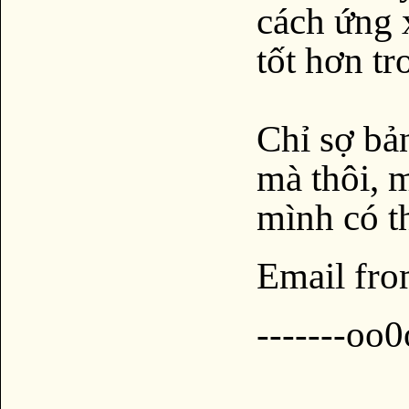
cách ứng 
tốt hơn tr
Chỉ sợ bả
mà thôi, 
mình có th
Email fro
-------oo0