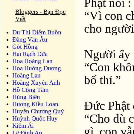
Phật nói :
Bloggers - Bạn Đọc
“Vì con c
Viết
cho người
Dư Thị Diễm Buồn
Ðặng Văn Âu
Gót Hồng
Người ấy 
Hai Rạch Dừa
Hoa Hoàng Lan
“Con không
Hoa Hướng Dương
Hoàng Lan
bố thí.”
Hoàng Xuyên Anh
Hồ Công Tâm
Hùng Biên
Đức Phật 
Hương Kiều Loan
Huyên Chương Quý
“Cho dù c
Huỳnh Quốc Huy
Kiêm Ái
gì, con vẫ
Lê Đình An