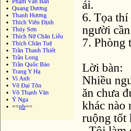
Phạm Văn Bản
ái.
Quang Dương
6. Tọa th
Thanh Hương
Thích Viên Định
người cần
Thúy Sơn
Thích Nữ Chân Liễu
7. Phòng 
Thích Chân Tuệ
Trần Thanh Thiết
Trần Long
Trần Quốc Bảo
Lời bàn:
Trang Y Hạ
Nhiều ngư
Vi Anh
Võ Đại Tôn
ăn chưa đủ
Võ Thạnh Văn
Ý Nga
khác nào 
==
pb
==
ruộng tốt 
- Tôi làm 