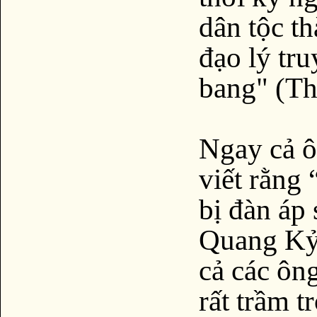
dân tộc th
đạo lý tr
bang" (Th
Ngay cả 
viết rằng
bị đàn áp
Quang Kỷ 
cả các ôn
rất trầm t