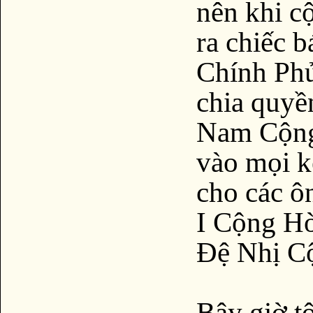
nên khi c
ra chiếc 
Chính Phủ
chia quyề
Nam Cộng 
vào mọi k
cho các ôn
I Cộng Hò
Đệ Nhị Cộ
Bây giờ t