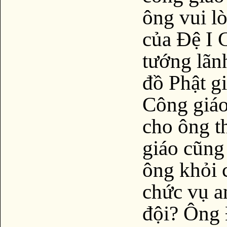
ông vui l
của Đệ I 
tướng lãnh
đồ Phật g
Công giáo
cho ông t
giáo cũng 
ông khỏi c
chức vụ a
đội? Ông