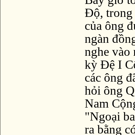
Độ, trong
của ông đ
ngàn đồng
nghe vào 
kỳ Đệ I C
các ông đ
hỏi ông Q
Nam Cộng
"Ngoại ba
ra bằng c