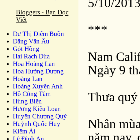
5/10/201
Bloggers - Bạn Đọc
Viết
***
Dư Thị Diễm Buồn
Ðặng Văn Âu
Gót Hồng
Nam Cali
Hai Rạch Dừa
Hoa Hoàng Lan
Ngày 9 t
Hoa Hướng Dương
Hoàng Lan
Hoàng Xuyên Anh
Thưa quý 
Hồ Công Tâm
Hùng Biên
Hương Kiều Loan
Huyên Chương Quý
Nhân mùa 
Huỳnh Quốc Huy
Kiêm Ái
năm nay,
Lê Đình An