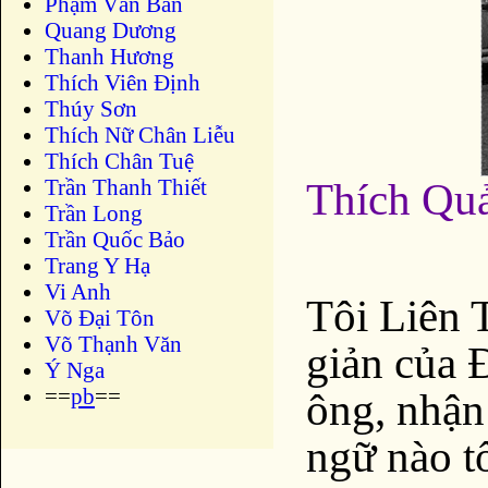
Phạm Văn Bản
Quang Dương
Thanh Hương
Thích Viên Định
Thúy Sơn
Thích Nữ Chân Liễu
Thích Chân Tuệ
Trần Thanh Thiết
Thích Qu
Trần Long
Trần Quốc Bảo
Trang Y Hạ
Vi Anh
Tôi Liên 
Võ Đại Tôn
Võ Thạnh Văn
giản của 
Ý Nga
==
pb
==
ông, nhận
ngữ nào tố