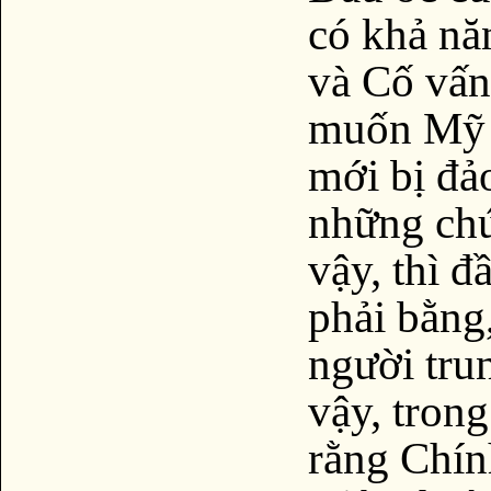
có khả n
và Cố vấ
muốn Mỹ 
mới bị đảo
những chứ
vậy, thì đ
phải bằng,
người tru
vậy, trong
rằng Chín