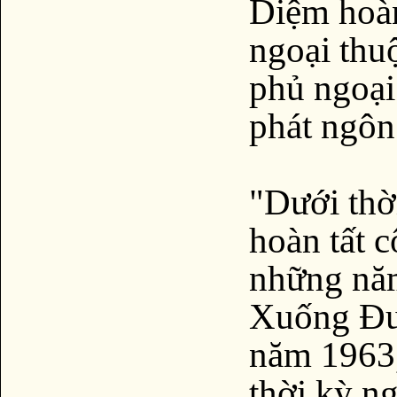
Diệm hoàn
ngoại thu
phủ ngoại
phát ngôn
"Dưới thờ
hoàn tất 
những năm
Xuống Đư
năm 1963,
thời kỳ n