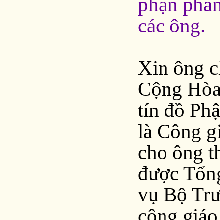
phận phân
các ông.
Xin ông c
Cộng Hòa,
tín đồ Ph
là Công g
cho ông th
được Tổn
vụ Bộ Trưở
công giáo