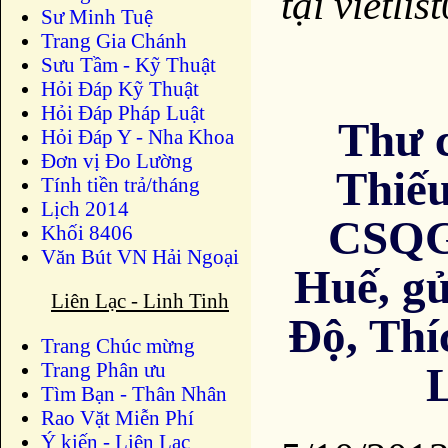
tại vietl
Sư Minh Tuệ
Trang Gia Chánh
Sưu Tầm - Kỹ Thuật
Hỏi Đáp Kỹ Thuật
Hỏi Đáp Pháp Luật
Thư 
Hỏi Đáp Y - Nha Khoa
Đơn vị Đo Lường
Thiế
Tính tiền trả/tháng
Lịch 2014
CSQG
Khối 8406
Văn Bút VN Hải Ngoại
Huế, gử
Liên Lạc - Linh Tinh
Độ, Thí
Trang Chúc mừng
Trang Phân ưu
L
Tìm Bạn - Thân Nhân
Rao Vặt Miễn Phí
Ý kiến - Liên Lạc