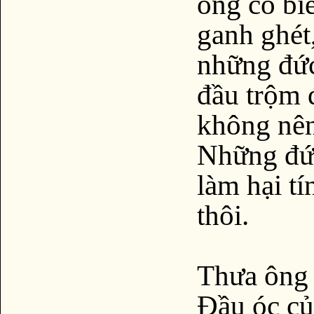
ông có bi
ganh ghét
những đức
đầu trộm 
không nên
Những đức
làm hại tí
thôi.
Thưa ông
Đầu óc củ