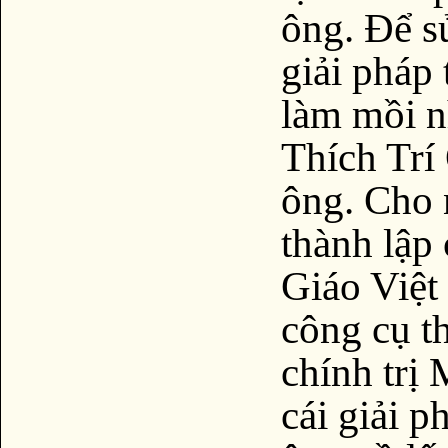
ông. Để s
giải phá
làm mồi n
Thích Trí
ông. Cho 
thành lập 
Giáo Việt
công cụ t
chính trị
cái giải p