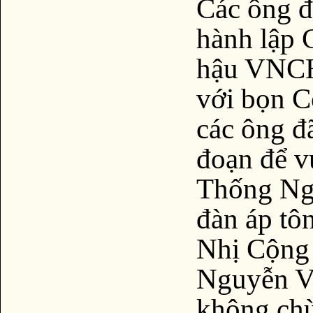
Các ông đ
hành lập 
hậu VNCH 
với bọn C
các ông đã
đoạn để v
Thống Ng
đàn áp tô
Nhị Cộng
Nguyễn V
không chừ