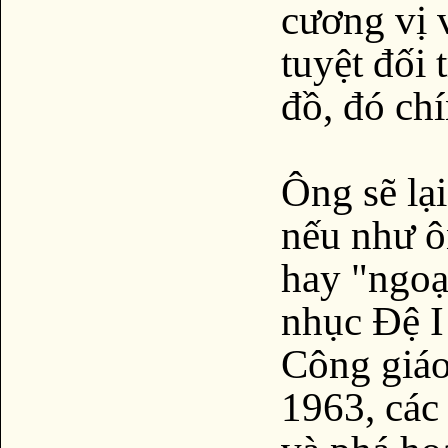
cương vị 
tuyệt đối 
đồ, đó ch
Ông sẽ lạ
nếu như ô
hay "ngoạ
nhục Đệ I
Công giáo
1963, các