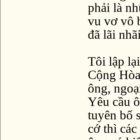
phải là n
vu vơ vô 
đã lãi nh
Tôi lập lạ
Cộng Hòa l
ông, ngoạ
Yêu cầu ô
tuyên bố 
cớ thì các