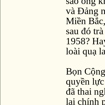
sao ông k
và Đảng n
Miền Bắc,
sau đó tr
1958? Hay
loài quạ 
Bọn Cộng 
quyền lực
đã thai n
lại chính