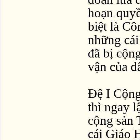
hoạn quyề
biệt là C
những cái
đã bị cộng
vận của d
Đệ I Cộng
thì ngay 
cộng sản 
cái Giáo 