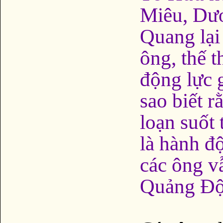
Miêu, Dươ
Quang lại 
ông, thế t
động lực 
sao biết 
loạn suốt
là hành đ
các ông v
Quảng Đ