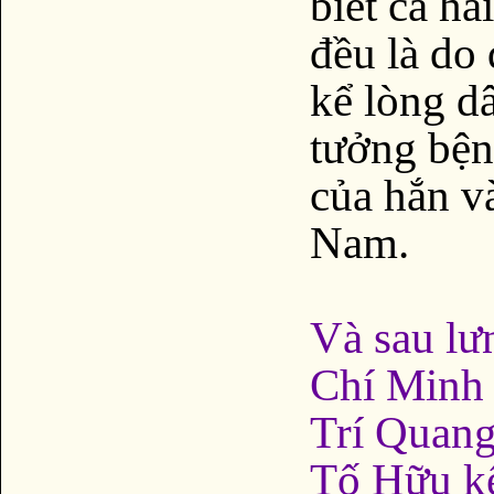
biết cả h
đều là do
kể lòng d
tưởng bện
của hắn v
Nam.
Và sau lư
Chí Minh
Trí Quang
Tố Hữu kế