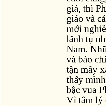
giá, thì P
giáo và 
mới nghiễ
lãnh tụ n
Nam. Nhữ
và báo ch
tận mây x
thấy mình
bậc vua Ph
Vì tâm lý