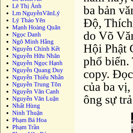
Lê Thị Ảnh
ba bản vă
Lm NguyễnVănLý
Độ, Thích
Lý Thảo Yên
Mạnh Hoàng Quân
do Võ Văn
Ngọc Danh
Ngô Minh Hằng
Hội Phật 
Nguyễn Chính Kết
Nguyễn Hữu Nhân
phổ biến.
Nguyễn Ngọc Hạnh
Nguyễn Quang Duy
copy. Đọc
Nguyễn Thiếu Nhẫn
của ba vị,
Nguyễn Trung Tôn
Nguyễn Văn Canh
ông sự trả
Nguyễn Văn Luận
Nhất Hùng
Ninh Thuận
Phạm Bá Hoa
Phạm Trần