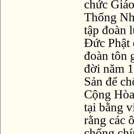
chức Giáo
Thống Nhấ
tập đoàn 
Đức Phật 
đoàn tôn g
đời năm 1
Sản để ch
Cộng Hòa,
tại bằng v
rằng các 
chống ch