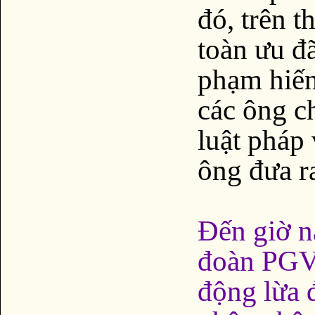
đó, trên t
toàn ưu đã
phạm hiế
các ông c
luật pháp 
ông đưa r
Đến giờ n
đoàn PGV
động lừa đ