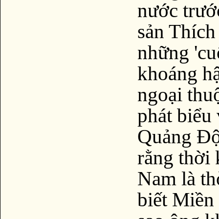
nước trướ
sản Thích
những 'cu
khoáng hậ
ngoại thu
phát biểu
Quảng Độ
rằng thời
Nam là th
biết Miền