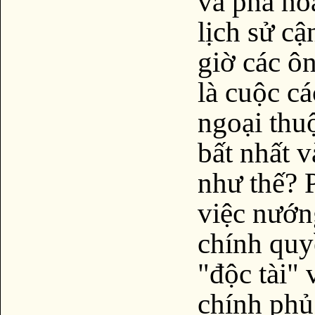
và phá ho
lịch sử cậ
giờ các ô
là cuộc c
ngoại thu
bất nhất 
như thế? 
việc nướn
chính quy
"độc tài" 
chính phủ