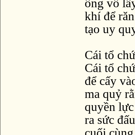
ông vồ lấ
khí để r
tạo uy qu
Cái tổ c
Cái tổ ch
để cấy và
ma quỷ rằ
quyền lực
ra sức đấu
cuối cùn