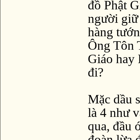
đồ Phật G
người giữ
hàng tướn
Ông Tôn T
Giáo hay 
đi?
Mặc dầu s
là 4 như 
qua, đầu ó
đoàn lừa