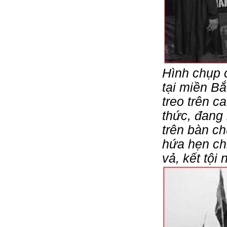
Hình chụp 
tại miền B
treo trên c
thức, đang
trên bàn c
hứa hẹn ch
vả, kết tội 