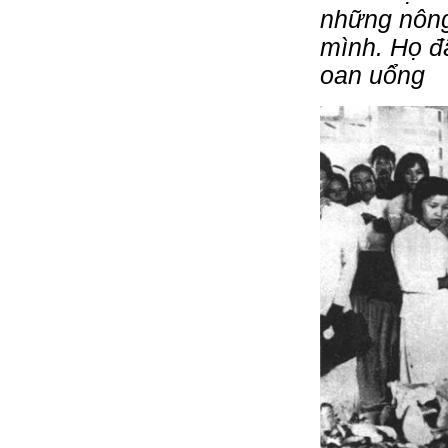
những nông 
mình. Họ đã
oan uổng