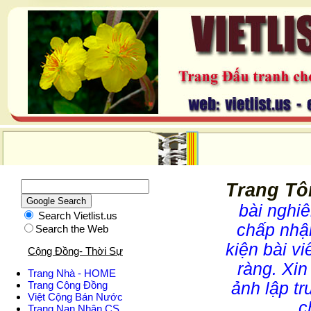
Trang Tô
bài nghiê
Search Vietlist.us
chấp nhận
Search the Web
kiện bài vi
Cộng Đồng- Thời Sự
ràng. Xin
Trang Nhà - HOME
ảnh lập tr
Trang Cộng Đồng
Việt Cộng Bán Nước
c
Trang Nạn Nhân CS