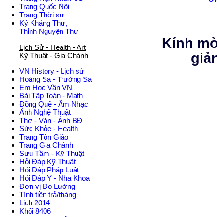
Trang Quốc Nội
Trang Thời sự
Ký Kháng Thư,
Thỉnh Nguyện Thư
Kính mời
Lịch Sử - Health - Art
giả
Kỹ Thuật - Gia Chánh
VN History - Lịch sử
Hoàng Sa - Trường Sa
Em Học Vần VN
Bài Tập Toán - Math
Đồng Quê - Âm Nhạc
Ảnh Nghệ Thuật
Thơ - Văn - Ảnh BĐ
Sức Khỏe - Health
Trang Tôn Giáo
Trang Gia Chánh
Sưu Tầm - Kỹ Thuật
Hỏi Đáp Kỹ Thuật
Hỏi Đáp Pháp Luật
Hỏi Đáp Y - Nha Khoa
Đơn vị Đo Lường
Tính tiền trả/tháng
Lịch 2014
Khối 8406