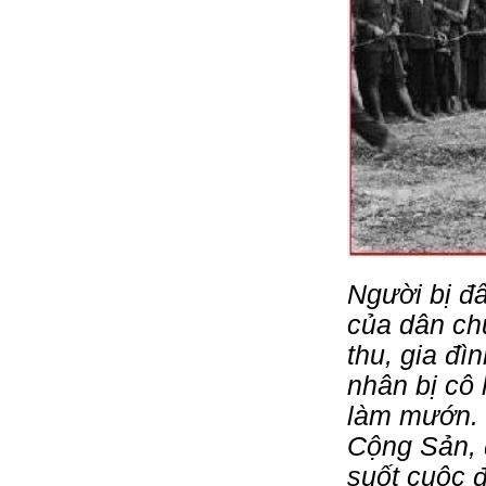
Người bị đấ
của dân chú
thu, gia đì
nhân bị cô
làm mướn. 
Cộng Sản, đ
suốt cuộc đ