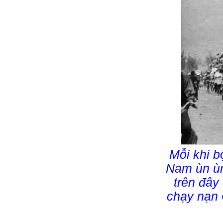
Mỗi khi b
Nam ùn ùn
trên đây
chạy nạn 