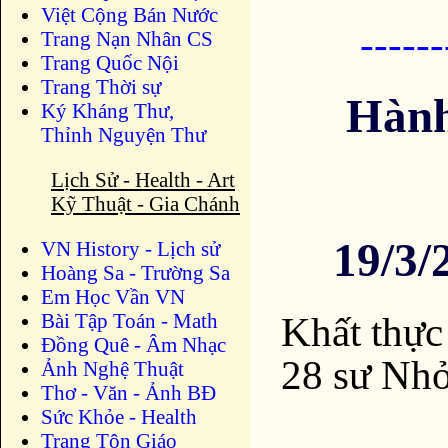
Việt Cộng Bán Nước
-----
Trang Nạn Nhân CS
Trang Quốc Nội
Trang Thời sự
Hành
Ký Kháng Thư,
Thỉnh Nguyện Thư
Lịch Sử - Health - Art
Kỹ Thuật - Gia Chánh
19/3/
VN History - Lịch sử
Hoàng Sa - Trường Sa
Em Học Vần VN
Khất thực
Bài Tập Toán - Math
Đồng Quê - Âm Nhạc
28 sư Nhỏ
Ảnh Nghệ Thuật
Thơ - Văn - Ảnh BĐ
Sức Khỏe - Health
Trang Tôn Giáo