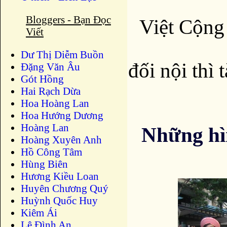
Bloggers - Bạn Đọc
Việt Cộng 
Viết
Dư Thị Diễm Buồn
đối nội thì 
Ðặng Văn Âu
Gót Hồng
Hai Rạch Dừa
Hoa Hoàng Lan
Hoa Hướng Dương
Hoàng Lan
Những hì
Hoàng Xuyên Anh
Hồ Công Tâm
Hùng Biên
Hương Kiều Loan
Huyên Chương Quý
Huỳnh Quốc Huy
Kiêm Ái
Lê Đình An