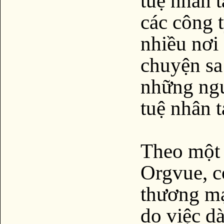
tuệ nhân t
các công t
nhiều nơi 
chuyện sa 
những ngư
tuệ nhân t
Theo một 
Orgvue, c
thương mạ
do việc dà