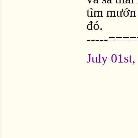
tìm mướn 
đó.
-----===
=
July 01st