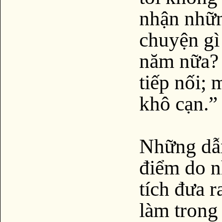
nhận nhữn
chuyện gì
năm nữa?
tiếp nối; 
khô cạn.”
Những dẫn
điểm do 
tích đưa r
làm trong 