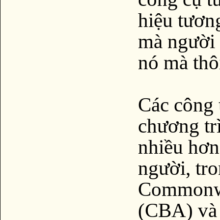
hiệu tươn
mà người 
nó mà thô
Các công t
chương tr
nhiều hơn
người, tr
Commonwe
(CBA) và