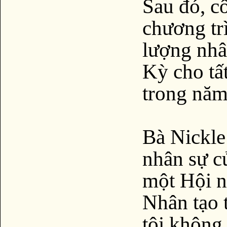
Sau đó, c
chương tr
lượng nhâ
Kỳ cho tấ
trong năm
Bà Nickle
nhân sự c
một Hội n
Nhân tạo 
tôi không 