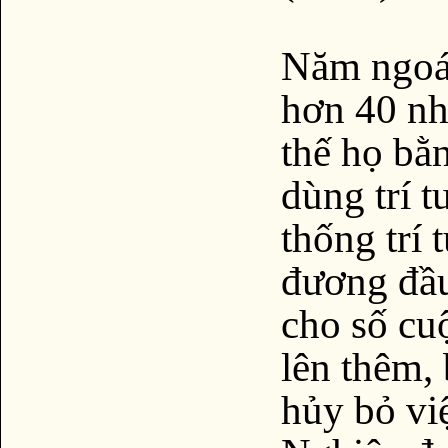
Năm ngoái
hơn 40 nhâ
thế họ bằ
dùng trí t
thống trí 
đương đầu
cho số cuộ
lên thêm,
hủy bỏ vi