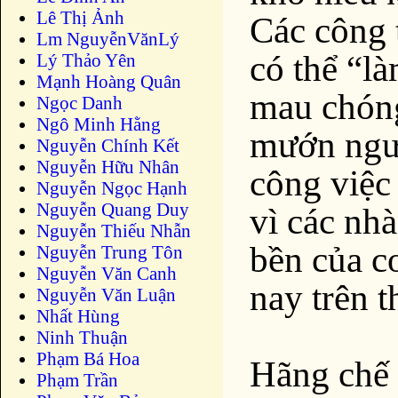
Lê Thị Ảnh
Các công t
Lm NguyễnVănLý
có thể “l
Lý Thảo Yên
Mạnh Hoàng Quân
mau chóng
Ngọc Danh
Ngô Minh Hằng
mướn ngườ
Nguyễn Chính Kết
Nguyễn Hữu Nhân
công việc 
Nguyễn Ngọc Hạnh
Nguyễn Quang Duy
vì các nhà
Nguyễn Thiếu Nhẫn
bền của cơ
Nguyễn Trung Tôn
Nguyễn Văn Canh
nay trên t
Nguyễn Văn Luận
Nhất Hùng
Ninh Thuận
Phạm Bá Hoa
Hãng chế 
Phạm Trần