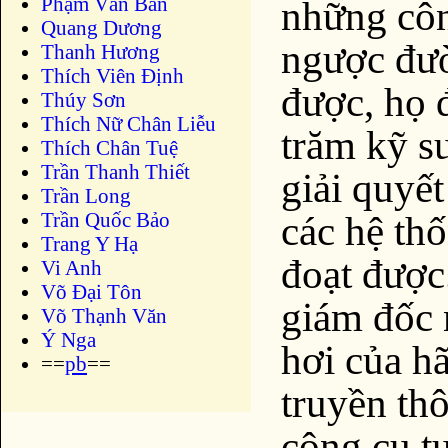
Phạm Văn Bản
những côn
Quang Dương
ngược đườ
Thanh Hương
Thích Viên Định
được, họ 
Thúy Sơn
Thích Nữ Chân Liễu
trăm kỹ s
Thích Chân Tuệ
Trần Thanh Thiết
giải quyế
Trần Long
các hệ th
Trần Quốc Bảo
Trang Y Hạ
đoạt được
Vi Anh
Võ Đại Tôn
giám đốc 
Võ Thạnh Văn
Ý Nga
hơi của hã
==
pb
==
truyền thô
công cụ t