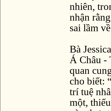
nhiên, tr
nhận rằng
sai lầm về
Bà Jessic
Á Châu - 
quan cung
cho biết:
trí tuệ nh
một, thiế