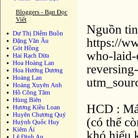
Bloggers - Bạn Đọc
Viết
Nguồn tin 
Dư Thị Diễm Buồn
https://w
Ðặng Văn Âu
Gót Hồng
who-laid-
Hai Rạch Dừa
Hoa Hoàng Lan
reversing-
Hoa Hướng Dương
Hoàng Lan
utm_sour
Hoàng Xuyên Anh
Hồ Công Tâm
Hùng Biên
HCD : Máy
Hương Kiều Loan
Huyên Chương Quý
(có thể c
Huỳnh Quốc Huy
Kiêm Ái
khó hiểu 
Lê Đình An