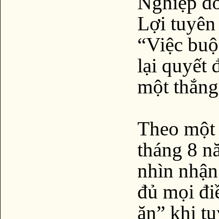
Nghiệp đo
Lợi tuyên
“Việc buộ
lại quyết 
một thắng 
Theo một 
tháng 8 n
nhìn nhận
đủ mọi điề
ăn” khi t