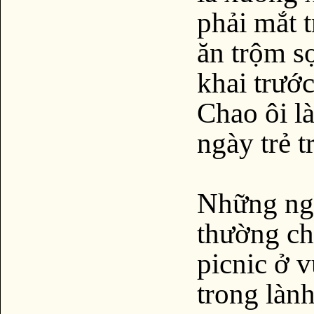
phải mắt t
ăn trộm s
khai trướ
Chao ôi l
ngày trẻ 
Những ngà
thường ch
picnic ở v
trong lành