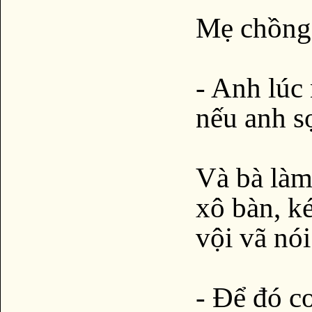
Mẹ chồng 
- Anh lúc
nếu anh sợ
Và bà làm
xô bàn, k
vội vã nói
- Để đó co