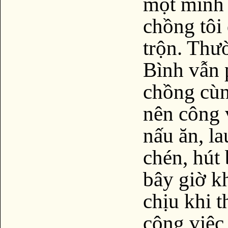
một mình 
chồng tôi
trộn. Thư
Bình vẫn 
chồng cùn
nên công v
nấu ăn, la
chén, hút
bây giờ k
chịu khi t
công việc