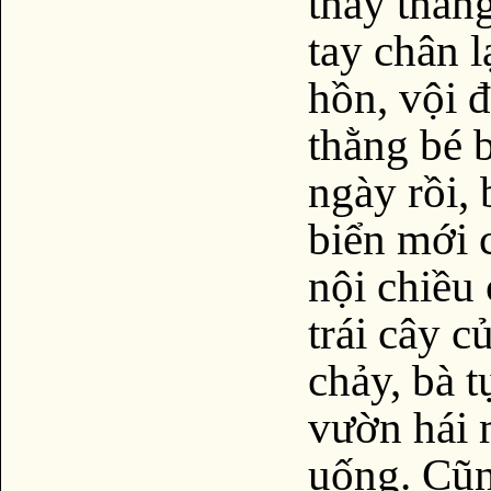
thấy thằng
tay chân l
hồn, vội đ
thằng bé b
ngày rồi,
biển mới c
nội chiều
trái cây c
chảy, bà 
vườn hái 
uống. Cũn