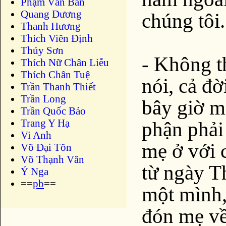
Phạm Văn Bản
Quang Dương
chúng tôi.
Thanh Hương
Thích Viên Định
Thúy Sơn
- Không t
Thích Nữ Chân Liễu
Thích Chân Tuệ
nói, cả đờ
Trần Thanh Thiết
Trần Long
bây giờ mẹ
Trần Quốc Bảo
Trang Y Hạ
phận phải
Vi Anh
mẹ ở với 
Võ Đại Tôn
Võ Thạnh Văn
từ ngày T
Ý Nga
==
pb
==
một mình,
đón mẹ về