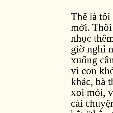
Thế là tô
mới. Thôi
nhọc thêm
giờ nghỉ 
xuống cân
vì con kh
khác, bà 
xoi mói, 
cái chuyệ