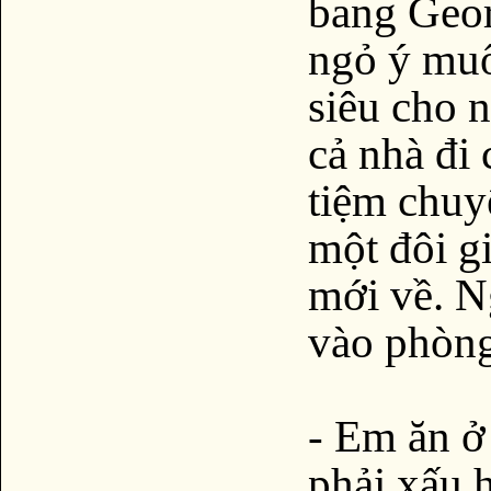
bang Geor
ngỏ ý muố
siêu cho n
cả nhà đi 
tiệm chuy
một đôi gi
mới về. N
vào phòng
- Em ăn ở
phải xấu 