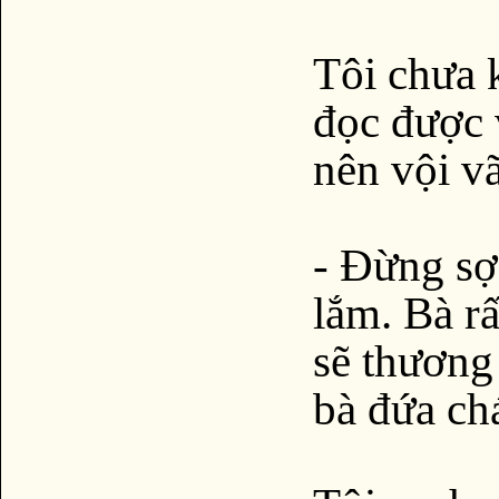
Tôi chưa 
đọc được v
nên vội vã
- Đừng sợ,
lắm. Bà rấ
sẽ thương
bà đứa ch