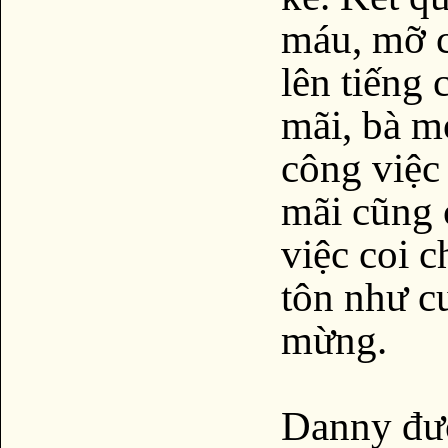
máu, mỡ c
lên tiếng 
mãi, bà mớ
công việc
mãi cũng
việc coi 
tôn như c
mừng.
Danny đượ