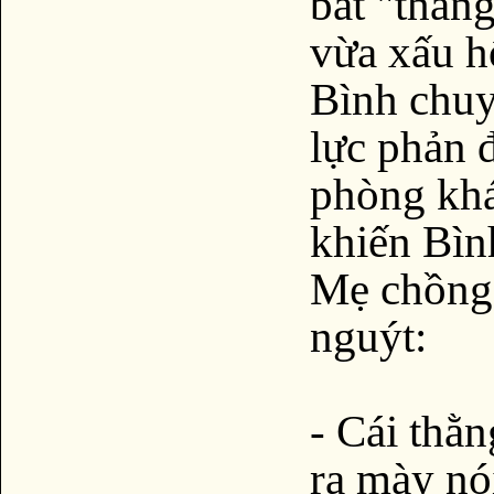
bắt "thằn
vừa xấu h
Bình chuy
lực phản 
phòng khá
khiến Bình
Mẹ chồng 
nguýt:
- Cái thằn
ra mày nó