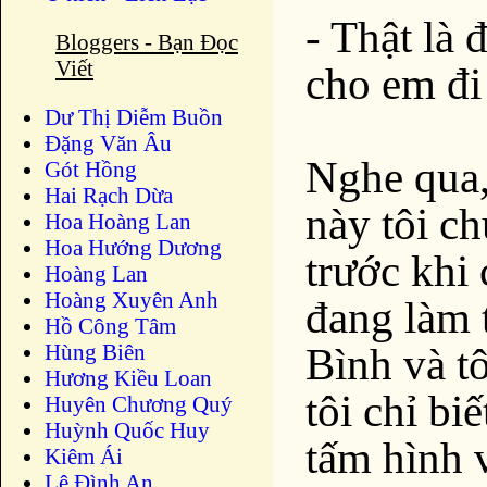
- Thật là 
Bloggers - Bạn Đọc
Viết
cho em đi
Dư Thị Diễm Buồn
Ðặng Văn Âu
Nghe qua,
Gót Hồng
Hai Rạch Dừa
này tôi ch
Hoa Hoàng Lan
Hoa Hướng Dương
trước khi 
Hoàng Lan
Hoàng Xuyên Anh
đang làm 
Hồ Công Tâm
Hùng Biên
Bình và t
Hương Kiều Loan
tôi chỉ b
Huyên Chương Quý
Huỳnh Quốc Huy
tấm hình 
Kiêm Ái
Lê Đình An