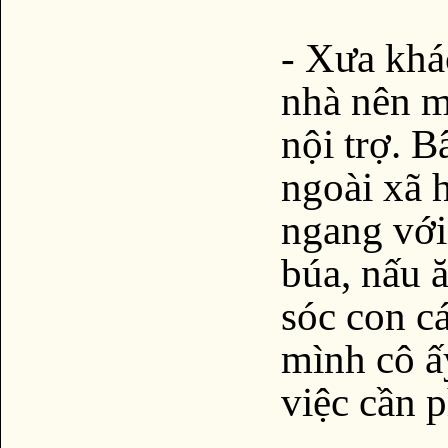
- Xưa khá
nhà nên mớ
nội trợ. B
ngoài xã h
ngang với
búa, nấu 
sóc con c
mình cô ấ
việc cần p