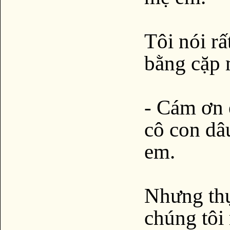
Tôi nói rấ
bằng cặp 
- Cám ơn 
cô con dâ
em.
Nhưng thự
chúng tôi