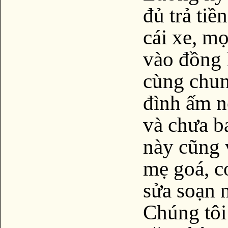
đủ trả tiề
cái xe, mọ
vào đồng 
cùng chun
đình ấm n
và chưa ba
này cũng 
mẹ goá, co
sửa soạn 
Chúng tôi