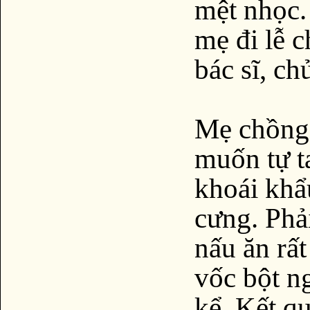
mệt nhọc.
mẹ đi lễ c
bác sĩ, c
Mẹ chồng 
muốn tự t
khoái khẩ
cưng. Phả
nấu ăn rấ
vốc bột n
kể. Kết qu