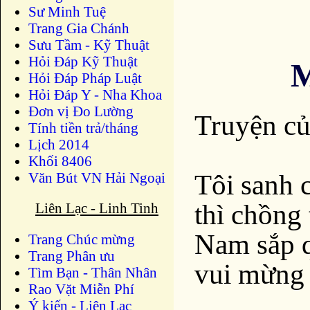
Sư Minh Tuệ
Trang Gia Chánh
Sưu Tầm - Kỹ Thuật
Hỏi Đáp Kỹ Thuật
Hỏi Đáp Pháp Luật
Hỏi Đáp Y - Nha Khoa
Đơn vị Đo Lường
Truyện c
Tính tiền trả/tháng
Lịch 2014
Khối 8406
Tôi sanh 
Văn Bút VN Hải Ngoại
thì chồng 
Liên Lạc - Linh Tinh
Nam sắp q
Trang Chúc mừng
Trang Phân ưu
vui mừng 
Tìm Bạn - Thân Nhân
Rao Vặt Miễn Phí
Ý kiến - Liên Lạc