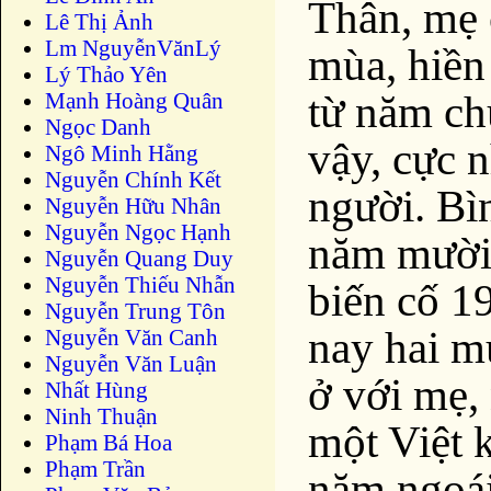
Thân, mẹ 
Lê Thị Ảnh
Lm NguyễnVănLý
mùa, hiền
Lý Thảo Yên
từ năm ch
Mạnh Hoàng Quân
Ngọc Danh
vậy, cực 
Ngô Minh Hằng
Nguyễn Chính Kết
người. Bì
Nguyễn Hữu Nhân
Nguyễn Ngọc Hạnh
năm mười 
Nguyễn Quang Duy
Nguyễn Thiếu Nhẫn
biến cố 1
Nguyễn Trung Tôn
nay hai m
Nguyễn Văn Canh
Nguyễn Văn Luận
ở với mẹ,
Nhất Hùng
Ninh Thuận
một Việt 
Phạm Bá Hoa
Phạm Trần
năm ngoái