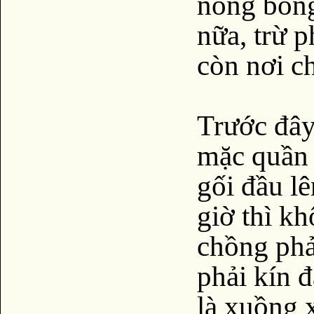
nóng bỏng
nữa, trừ p
còn nơi c
Trước đây,
mặc quần
gối đầu l
giờ thì k
chồng phả
phải kín đ
là xuồng 