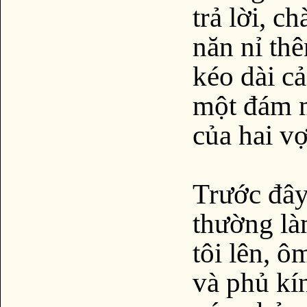
trả lời, c
năn nỉ th
kéo dài c
một đám 
của hai v
Trước đây
thường là
tôi lên, ô
và phủ kí