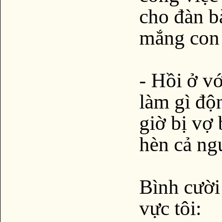
cho đàn b
mắng con 
- Hồi ở v
làm gì độ
giờ bị vợ 
hèn cả ngư
Bình cười
vực tôi: