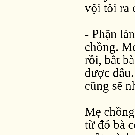
vội tôi ra
- Phận là
chồng. Mẹ
rồi, bắt b
được đâu. 
cũng sẽ n
Mẹ chồng 
từ đó bà c