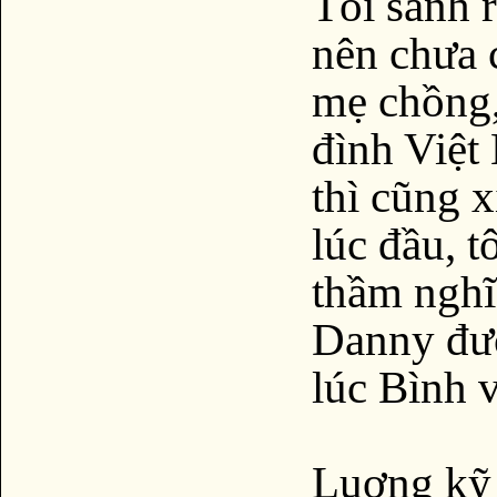
Tôi sanh 
nên chưa 
mẹ chồng,
đình Việt
thì cũng x
lúc đầu, t
thầm nghĩ
Danny đượ
lúc Bình v
Luơng kỹ 