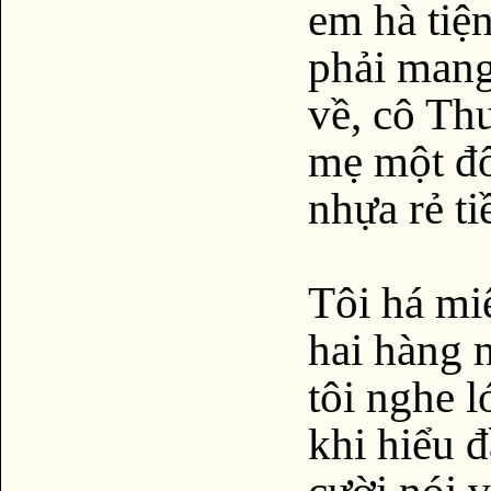
em hà tiệ
phải mang
về, cô Th
mẹ một đô
nhựa rẻ t
Tôi há mi
hai hàng 
tôi nghe l
khi hiểu 
cười nói 