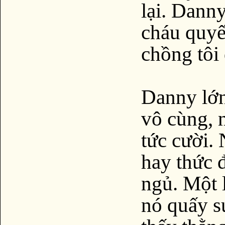
lại. Danny
cháu quyế
chồng tôi
Danny lớn
vô cùng, n
tức cười.
hay thức 
ngủ. Một 
nó quấy s