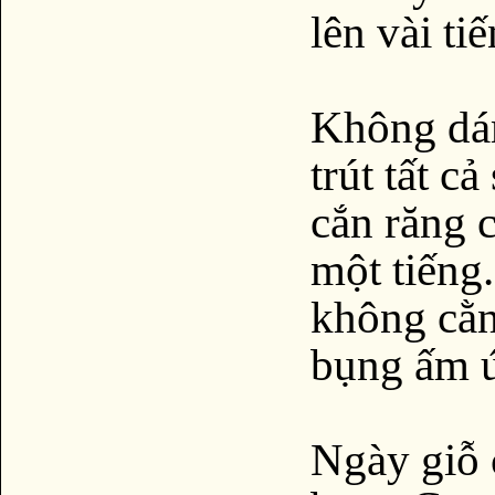
lên vài ti
Không dám
trút tất c
cắn răng 
một tiếng.
không cằn
bụng ấm ứ
Ngày giỗ c