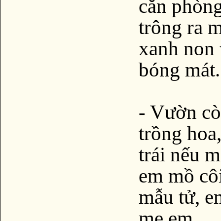
căn phòng
trông ra m
xanh non 
bóng mát.
- Vườn cò
trồng hoa,
trái nếu 
em mồ côi
mẫu tử, e
mẹ em.