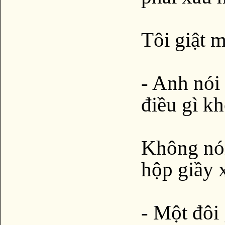
Tôi giật 
- Anh nói
điều gì k
Không nói
hộp giầy 
- Một đôi