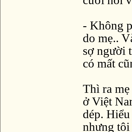
- Không p
do mẹ.. V
sợ người t
có mất cũ
Thì ra mẹ
ở Việt Na
dép. Hiểu 
nhưng tôi