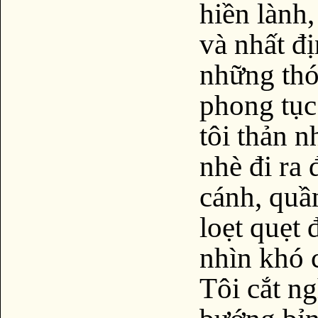
hiền lành
và nhất đ
những thó
phong tục
tôi thản 
nhè đi ra
cánh, quầ
loẹt quẹt 
nhìn khó 
Tôi cắt n