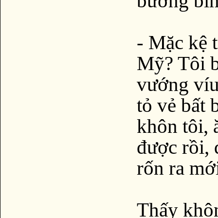
bướng bỉn
- Mặc kệ t
Mỹ? Tôi b
vướng víu
tỏ vẻ bất 
khôn tôi, 
được rồi,
rốn ra mớ
Thấy khôn