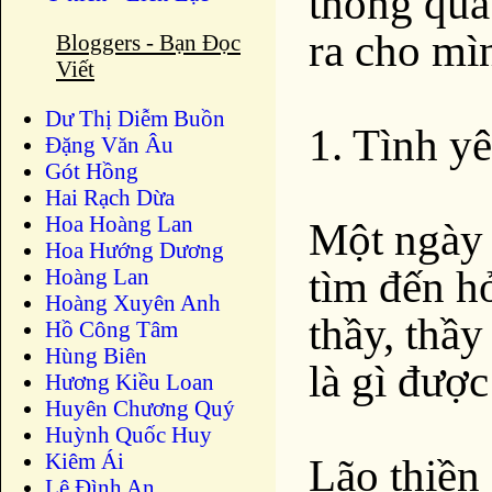
thông qua
ra cho mì
Bloggers - Bạn Đọc
Viết
Dư Thị Diễm Buồn
1. Tình yê
Ðặng Văn Âu
Gót Hồng
Hai Rạch Dừa
Hoa Hoàng Lan
Một ngày k
Hoa Hướng Dương
tìm đến hỏ
Hoàng Lan
Hoàng Xuyên Anh
thầy, thầy
Hồ Công Tâm
Hùng Biên
là gì đượ
Hương Kiều Loan
Huyên Chương Quý
Huỳnh Quốc Huy
Kiêm Ái
Lão thiền 
Lê Đình An