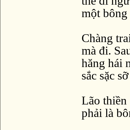
thể đi ngư
một bông 
Chàng trai
mà đi. Sa
hăng hái 
sắc sặc sỡ
Lão thiền 
phải là b