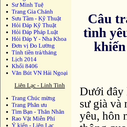
Sư Minh Tuệ
Trang Gia Chánh
Câu trả
Sưu Tầm - Kỹ Thuật
Hỏi Đáp Kỹ Thuật
tình yê
Hỏi Đáp Pháp Luật
Hỏi Đáp Y - Nha Khoa
khiến
Đơn vị Đo Lường
Tính tiền trả/tháng
Lịch 2014
Khối 8406
Văn Bút VN Hải Ngoại
Liên Lạc - Linh Tinh
Dưới đây 
Trang Chúc mừng
sư già và 
Trang Phân ưu
Tìm Bạn - Thân Nhân
yêu, hôn 
Rao Vặt Miễn Phí
Ý kiến - Liên Lạc