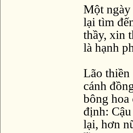
Một ngày k
lại tìm đế
thầy, xin 
là hạnh p
Lão thiền
cánh đồng
bông hoa 
định: Cậu
lại, hơn n