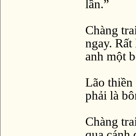
lần.”
Chàng trai
ngay. Rất 
anh một b
Lão thiền 
phải là b
Chàng tra
qua cánh 