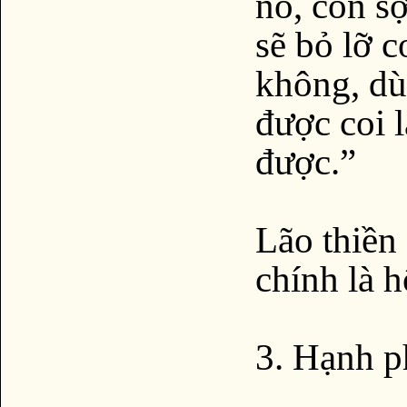
nó, con s
sẽ bỏ lỡ c
không, dù
được coi l
được.”
Lão thiền
chính là 
3. Hạnh p