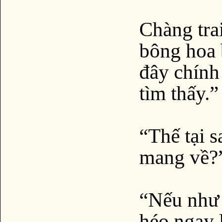
Chàng tra
bông hoa 
đây chính
tìm thấy.”
“Thế tại s
mang về?”
“Nếu như 
héo ngay 