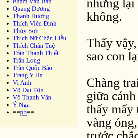
nhưng lại 
Phạm Văn Bản
Quang Dương
không.
Thanh Hương
Thích Viên Định
Thúy Sơn
Thích Nữ Chân Liễu
Thấy vậy, 
Thích Chân Tuệ
sao con lạ
Trần Thanh Thiết
Trần Long
Trần Quốc Bảo
Trang Y Hạ
Chàng trai
Vi Anh
Võ Đại Tôn
giữa cánh
Võ Thạnh Văn
Ý Nga
thấy mấy t
==
pb
==
vàng óng,
trước chắc