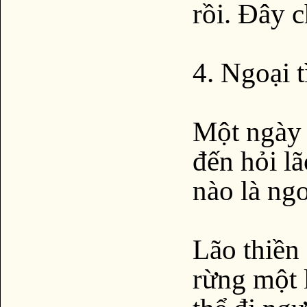
rồi. Đây 
4. Ngoại t
Một ngày k
đến hỏi lã
nào là ngo
Lão thiền
rừng một 