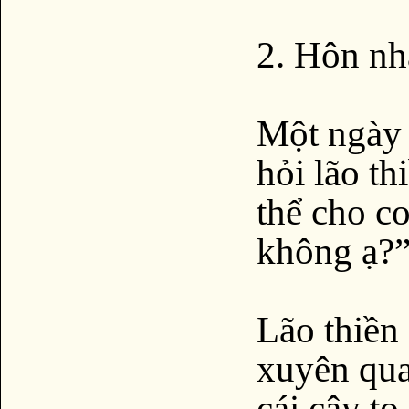
2. Hôn nh
Một ngày k
hỏi lão th
thể cho co
không ạ?
Lão thiền
xuyên qua
cái cây to