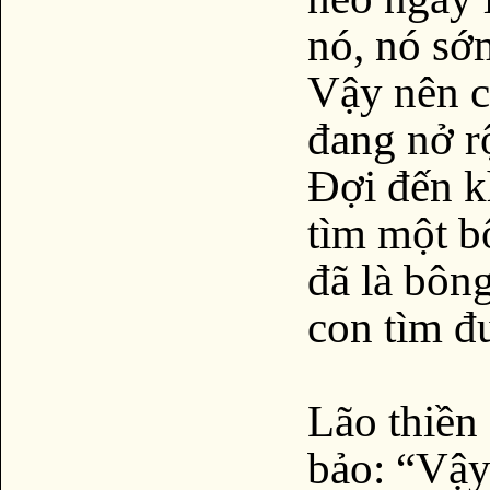
nó, nó sớ
Vậy nên c
đang nở r
Đợi đến kh
tìm một b
đã là bôn
con tìm đ
Lão thiền 
bảo: “Vậy