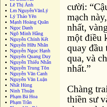
cười: “Cậ
Lê Thị Ảnh
Lm NguyễnVănLý
mạch này,
Lý Thảo Yên
Mạnh Hoàng Quân
nhất, vàn
Ngọc Danh
Ngô Minh Hằng
một điều 
Nguyễn Chính Kết
Nguyễn Hữu Nhân
quay đầu 
Nguyễn Ngọc Hạnh
qua, và ch
Nguyễn Quang Duy
Nguyễn Thiếu Nhẫn
nhất.”
Nguyễn Trung Tôn
Nguyễn Văn Canh
Nguyễn Văn Luận
Nhất Hùng
Chàng trai
Ninh Thuận
Phạm Bá Hoa
thiền sư v
Phạm Trần