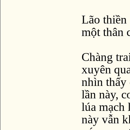
Lão thiền 
một thân 
Chàng trai
xuyên qua
nhìn thấy 
lần này, c
lúa mạch l
này vẫn k