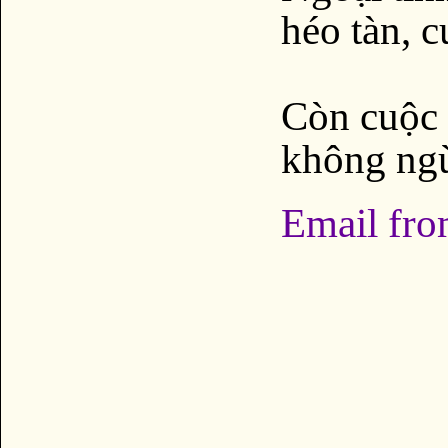
héo tàn, c
Còn cuộc 
không ngừ
Email fro