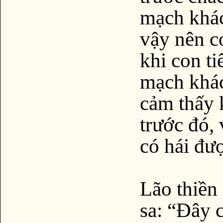
mạch khác
vậy nên c
khi con ti
mạch khác
cảm thấy 
trước đó,
có hái đư
Lão thiền
sa: “Đây c