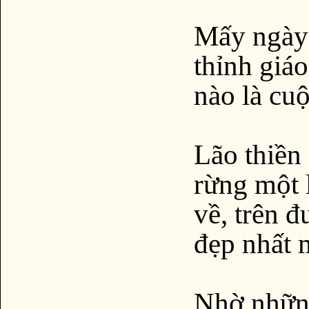
Mấy ngày s
thỉnh giáo
nào là cu
Lão thiền
rừng một 
về, trên 
đẹp nhất 
Nhờ những