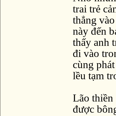
trai trẻ c
thẳng vào
này đến b
thấy anh t
đi vào tr
cùng phát
lều tạm t
Lão thiền
được bông