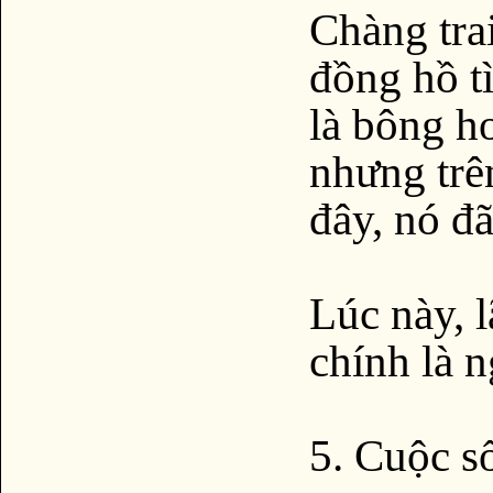
Chàng tra
đồng hồ t
là bông ho
nhưng trê
đây, nó đ
Lúc này, l
chính là n
5. Cuộc số