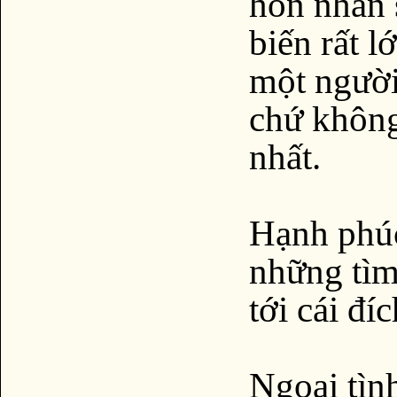
hôn nhân 
biến rất l
một người
chứ không
nhất.
Hạnh phúc
những tìm
tới cái đí
Ngoại tìn