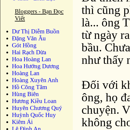
thì cũng 
Bloggers - Bạn Đọc
Viết
là... ông 
Dư Thị Diễm Buồn
từ ngày r
Ðặng Văn Âu
bầu. Chưa 
Gót Hồng
Hai Rạch Dừa
như thấy 
Hoa Hoàng Lan
Hoa Hướng Dương
Hoàng Lan
Hoàng Xuyên Anh
Đối với k
Hồ Công Tâm
Hùng Biên
ông, họ đ
Hương Kiều Loan
chuyện. V
Huyên Chương Quý
Huỳnh Quốc Huy
không cho
Kiêm Ái
Lê Đình An