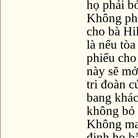
họ phải bỏ
Không ph
cho bà Hi
là nếu tò
phiếu cho 
này sẽ mở
tri đoàn c
bang khác
không bỏ 
Không may
định họ b