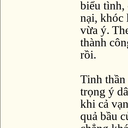
biểu tình,
nại, khóc
vừa ý. Th
thành cô
rồi.
Tinh thần
trọng ý d
khi cả vạ
quả bầu c