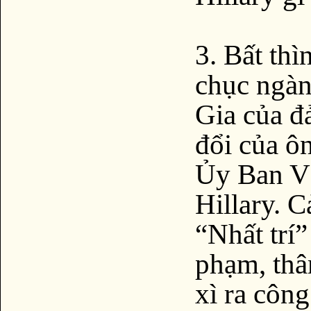
3. Bất thì
chục ngàn
Gia của đ
đổi của ô
Ủy Ban V
Hillary. C
“Nhất trí”
phạm, thâ
xì ra côn