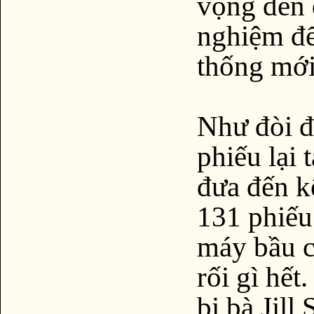
vọng đến 
nghiệm để
thống mới
Như đòi đ
phiếu lại 
đưa đến k
131 phiếu
máy bầu c
rối gì hết
bị bà Jill