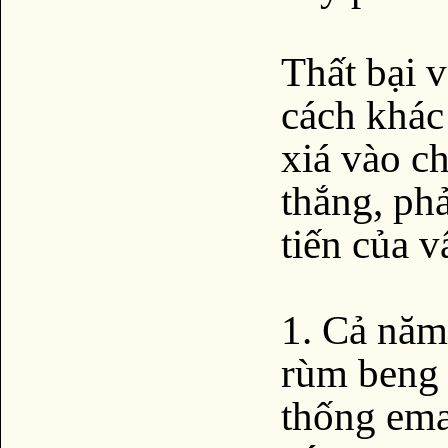
Thất bại v
cách khác 
xiá vào c
thắng, phả
tiến của v
1. Cả năm
rùm beng 
thống ema