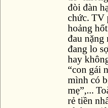
đòi đàn h
chức. TV 
hoảng hốt
đau nặng 
đang lo sợ
hay khôn
“con gái n
mình có b
mẹ”,... T
rẻ tiền nh