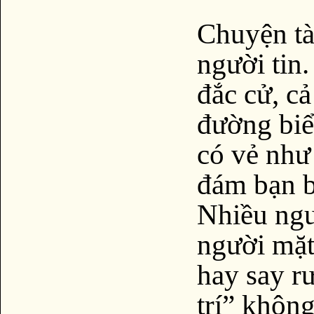
Chuyện tà
người tin
đắc cử, c
đường biể
có vẻ như
đám bạn b
Nhiều ngư
người mặt
hay say r
trí” khôn