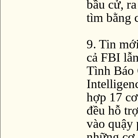
bầu cử, ra
tìm bằng 
9. Tin mớ
cả FBI lẫ
Tình Báo 
Intelligen
hợp 17 cơ
đều hỗ tr
vào quậy 
những cơ