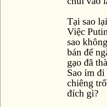
chui vào l
Tại sao lạ
Việc Putin
sao không
bán để ng
gạo đã th
Sao ỉm đi
chiêng tr
đích gì?