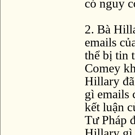
có nguy c
2. Bà Hil
emails của
thể bị ti
Comey khi
Hillary đ
gì emails 
kết luận 
Tư Pháp đ
Hillary gì