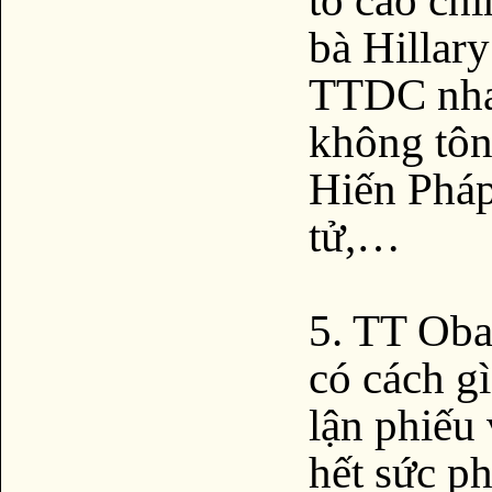
bà Hillary
TTDC nha
không tôn
Hiến Pháp
tử,…
5. TT Oba
có cách g
lận phiếu
hết sức ph