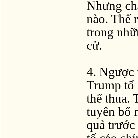
Nhưng ch
nào. Thế 
trong nhữ
cử.
4. Ngược 
Trump tố 
thể thua. 
tuyên bố n
quả trước 
tố cáo ch