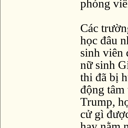
phóng viê
Các trườn
học đâu n
sinh viên
nữ sinh G
thi đã bị 
động tâm 
Trump, họ
cử gì được
hay nằm n