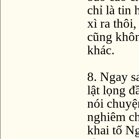
chỉ là tin
xì ra thôi
cũng khôn
khác.
8. Ngay s
lật lọng đ
nói chuyệ
nghiêm ch
khai tố N