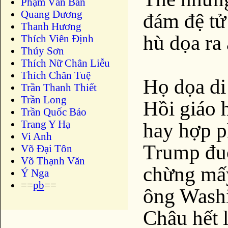
Phạm Văn Bản
Quang Dương
đám đệ tử
Thanh Hương
hù dọa ra
Thích Viên Định
Thúy Sơn
Thích Nữ Chân Liễu
Thích Chân Tuệ
Họ dọa di
Trần Thanh Thiết
Trần Long
Hồi giáo 
Trần Quốc Bảo
Trang Y Hạ
hay hợp p
Vi Anh
Trump đuổ
Võ Đại Tôn
Võ Thạnh Văn
chừng mấy
Ý Nga
==
pb
==
ông Washi
Châu hết 