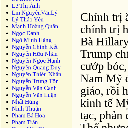
Lê Thị Ảnh
Lm NguyễnVănLý
Chính trị 
Lý Thảo Yên
chính trị 
Mạnh Hoàng Quân
Ngọc Danh
Bà Hillary
Ngô Minh Hằng
Nguyễn Chính Kết
Trump chỉ
Nguyễn Hữu Nhân
Nguyễn Ngọc Hạnh
cướp bóc,
Nguyễn Quang Duy
Nguyễn Thiếu Nhẫn
Nam Mỹ đ
Nguyễn Trung Tôn
giáo, rồi
Nguyễn Văn Canh
Nguyễn Văn Luận
kinh tế M
Nhất Hùng
Ninh Thuận
tạc, phản 
Phạm Bá Hoa
Phạm Trần
Thế nhưng