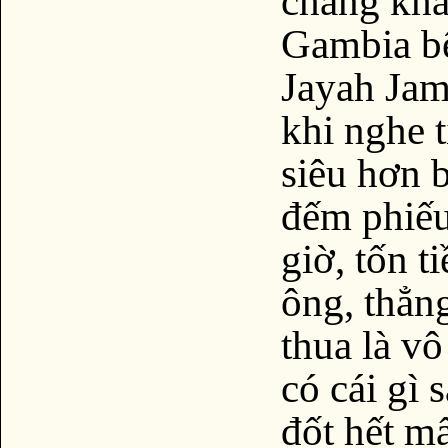
chẳng khá
Gambia bê
Jayah Jam
khi nghe 
siêu hơn b
đếm phiếu
giờ, tốn t
ông, thẳn
thua là vô
có cái gì 
đốt hết m