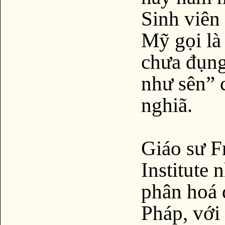
Sinh viên 
Mỹ gọi là 
chưa đụng
như sên” c
nghiã.
Giáo sư F
Institute
phân hoá 
Pháp, với