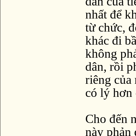
dân của ti
nhất để kh
từ chức, 
khác đi bầ
không phả
dân, rồi p
riêng của
có lý hơn 
Cho đến n
này phản 