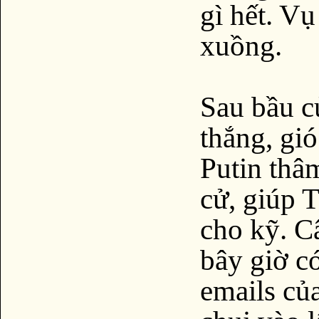
gì hết. V
xuồng.
Sau bầu c
thắng, gió
Putin thâm
cử, giúp T
cho kỹ. Câ
bây giờ có
emails củ