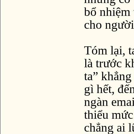
bổ nhiệm 
cho người
Tóm lại, t
là trước 
ta” khẳng
gì hết, đế
ngàn email
thiểu mức
chẳng ai 