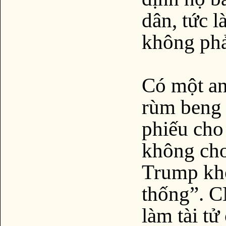
dân, tức l
không phả
Có một an
rùm beng 
phiếu cho
không cho
Trump kh
thống”. C
làm tài t