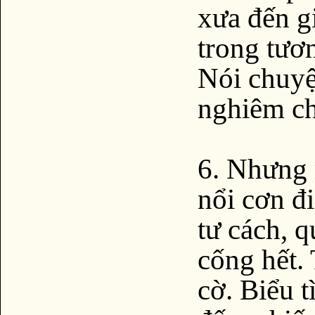
xưa đến g
trong tươn
Nói chuyệ
nghiêm ch
6. Nhưng r
nổi cơn đi
tư cách, q
cống hết.
cờ. Biểu t