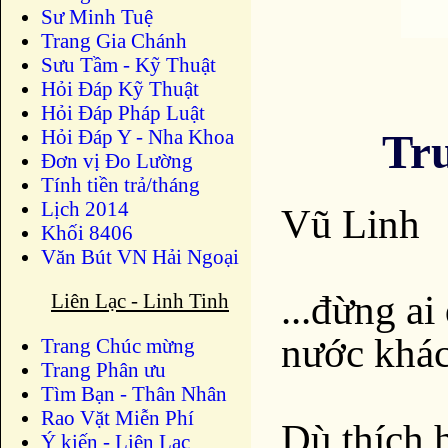
Sư Minh Tuệ
Trang Gia Chánh
Sưu Tầm - Kỹ Thuật
Hỏi Đáp Kỹ Thuật
Hỏi Đáp Pháp Luật
Hỏi Đáp Y - Nha Khoa
Tru
Đơn vị Đo Lường
Tính tiền trả/tháng
Lịch 2014
Vũ Linh
Khối 8406
Văn Bút VN Hải Ngoại
...đừng a
Liên Lạc - Linh Tinh
nước khác
Trang Chúc mừng
Trang Phân ưu
Tìm Bạn - Thân Nhân
Rao Vặt Miễn Phí
Dù thích 
Ý kiến - Liên Lạc