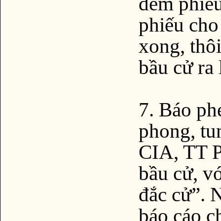
đếm phiếu 
phiếu cho
xong, thôi
bầu cử ra l
7. Báo phe
phong, tun
CIA, TT P
bầu cử, v
đắc cử”. 
báo cáo c