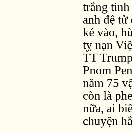
trắng tinh
anh đệ tử
ké vào, h
tỵ nạn Vi
TT Trump 
Pnom Penh
năm 75 vậ
còn là ph
nữa, ai bi
chuyện hắ