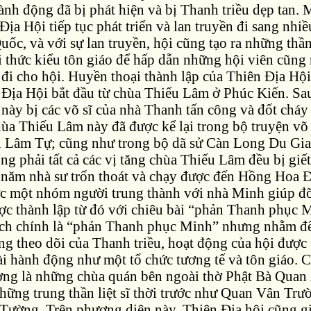
ành động đã bị phát hiện và bị Thanh triều dẹp tan.
Địa Hội tiếp tục phát triển và lan truyền đi sang nhiề
uốc, và với sự lan truyền, hội cũng tạo ra những thần
 thức kiểu tôn giáo để hấp dẫn những hội viên cũng 
đi cho hội. Huyền thoại thành lập của Thiên Địa Hội 
 Địa Hội bắt đầu từ chùa Thiếu Lâm ở Phúc Kiến. Sa
này bị các võ sĩ của nhà Thanh tấn công và đốt cháy
hùa Thiếu Lâm này đã được kể lại trong bộ truyện võ
u Lâm Tự; cũng như trong bộ dã sử Càn Long Du Gi
 phải tất cả các vị tăng chùa Thiếu Lâm đều bị giết
 năm nhà sư trốn thoát và chạy được đến Hồng Hoa 
c một nhóm người trung thành với nhà Minh giúp đỡ
ợc thành lập từ đó với chiêu bài “phản Thanh phục 
ch chính là “phản Thanh phục Minh” nhưng nhằm để
g theo dõi của Thanh triều, hoạt động của hội được 
ài hành động như một tổ chức tương tế và tôn giáo. C
ờng là những chùa quán bên ngoài thờ Phật Bà Quan
hững trung thần liệt sĩ thời trước như Quan Vân Trư
Tường. Trên phương diện này, Thiên Địa hội cũng g