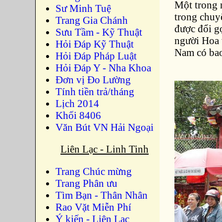
Một trong
Sư Minh Tuệ
trong chuy
Trang Gia Chánh
được đổi gọ
Sưu Tầm - Kỹ Thuật
người Hoa v
Hỏi Đáp Kỹ Thuật
Nam có bao
Hỏi Đáp Pháp Luật
Hỏi Đáp Y - Nha Khoa
Đơn vị Đo Lường
Tính tiền trả/tháng
Lịch 2014
Khối 8406
Văn Bút VN Hải Ngoại
Liên Lạc - Linh Tinh
Trang Chúc mừng
Trang Phân ưu
Tìm Bạn - Thân Nhân
Rao Vặt Miễn Phí
Ý kiến - Liên Lạc