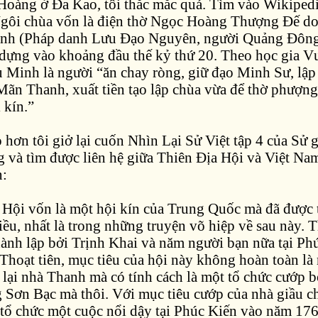
oàng ở Đa Kao, tôi thắc mắc quá. Tìm vào Wikipedi
Ngôi chùa vốn là điện thờ Ngọc Hoàng Thượng Đế d
inh (Pháp danh Lưu Đạo Nguyên, người Quảng Đông
dựng vào khoảng đầu thế kỷ thứ 20. Theo học gia 
u Minh là người “ăn chay ròng, giữ đạo Minh Sư, lập
 Mãn Thanh, xuất tiền tạo lập chùa vừa để thờ phượng
 kín.”
hơn tôi giở lại cuốn Nhìn Lại Sử Việt tập 4 của Sử g
và tìm được liên hệ giữa Thiên Địa Hội và Việt Nam
n:
 Hội vốn là một hội kín của Trung Quốc mà đã được 
ều, nhất là trong những truyện võ hiệp về sau này. 
hành lập bởi Trịnh Khai và năm người bạn nữa tại Ph
Thoạt tiên, mục tiêu của hội này không hoàn toàn l
 lại nhà Thanh mà có tính cách là một tổ chức cướp 
 Sơn Bạc mà thôi. Với mục tiêu cướp của nhà giầu c
 tổ chức một cuộc nổi dậy tại Phúc Kiến vào năm 17