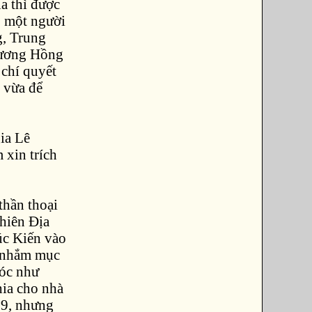
a thì được
o một người
, Trung
Vương Hồng
 chí quyết
 vừa để
ia Lê
 xin trích
thần thoại
Thiên Địa
úc Kiến vào
à nhắm mục
bóc như
hia cho nhà
69, nhưng