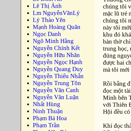
Lê Thị Ảnh
chúng tôi 
Lm NguyễnVănLý
mặc lũ trẻ
Lý Thảo Yên
chúng tôi 
Mạnh Hoàng Quân
này tôi mới
Ngọc Danh
khu đó khá 
Ngô Minh Hằng
bàn thờ ch
Nguyễn Chính Kết
trung học, 
Nguyễn Hữu Nhân
đúng nguyê
Nguyễn Ngọc Hạnh
được hai ch
Nguyễn Quang Duy
mà tôi mới
Nguyễn Thiếu Nhẫn
Nguyễn Trung Tôn
Rồi bẵng đ
Nguyễn Văn Canh
đọc một tà
Nguyễn Văn Luận
Minh bên T
Nhất Hùng
với Thiên Đ
Ninh Thuận
Hội đều có 
Phạm Bá Hoa
Phạm Trần
Khi đọc th