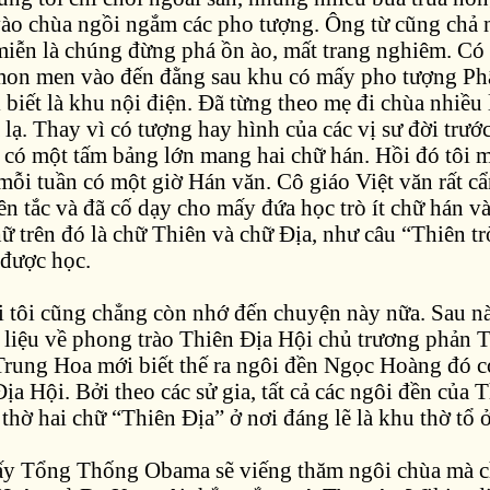
vào chùa ngồi ngắm các pho tượng. Ông từ cũng chả n
 miễn là chúng đừng phá ồn ào, mất trang nghiêm. C
mon men vào đến đằng sau khu có mấy pho tượng Phậ
 biết là khu nội điện. Đã từng theo mẹ đi chùa nhiều 
lạ. Thay vì có tượng hay hình của các vị sư đời trước
ỉ có một tấm bảng lớn mang hai chữ hán. Hồi đó tôi 
mỗi tuần có một giờ Hán văn. Cô giáo Việt văn rất cẩ
n tắc và đã cố dạy cho mấy đứa học trò ít chữ hán và
ữ trên đó là chữ Thiên và chữ Địa, như câu “Thiên trờ
 được học.
i tôi cũng chẳng còn nhớ đến chuyện này nữa. Sau nà
i liệu về phong trào Thiên Địa Hội chủ trương phản
rung Hoa mới biết thế ra ngôi đền Ngọc Hoàng đó có
ịa Hội. Bởi theo các sử gia, tất cả các ngôi đền của 
thờ hai chữ “Thiên Địa” ở nơi đáng lẽ là khu thờ tổ ở
ấy Tổng Thống Obama sẽ viếng thăm ngôi chùa mà ch