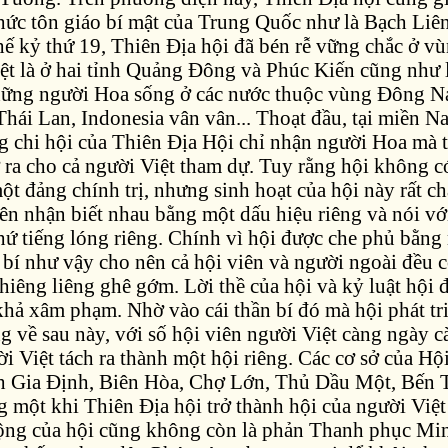
hức tôn giáo bí mật của Trung Quốc như là Bạch Liên
hế kỷ thứ 19, Thiên Địa hội đã bén rễ vững chắc ở v
ệt là ở hai tỉnh Quảng Đông và Phúc Kiến cũng như 
hững người Hoa sống ở các nước thuộc vùng Đông 
hái Lan, Indonesia vân vân... Thoạt đầu, tại miền N
 chi hội của Thiên Địa Hội chỉ nhận người Hoa mà 
 ra cho cả người Việt tham dự. Tuy rằng hội không c
t đảng chính trị, nhưng sinh hoạt của hội này rất ch
iên nhận biết nhau bằng một dấu hiệu riêng và nói vớ
hứ tiếng lóng riêng. Chính vì hội được che phủ bằng
bí như vậy cho nên cả hội viên và người ngoài đều co
thiêng liêng ghê gớm. Lời thề của hội và kỷ luật hội 
khả xâm phạm. Nhờ vào cái thần bí đó mà hội phát tri
g về sau này, với số hội viên người Việt càng ngày 
i Việt tách ra thành một hội riêng. Các cơ sở của Hộ
ỉnh Gia Định, Biên Hòa, Chợ Lớn, Thủ Dầu Một, Bến 
 một khi Thiên Địa hội trở thành hội của người Việt 
động của hội cũng không còn là phản Thanh phục Mi