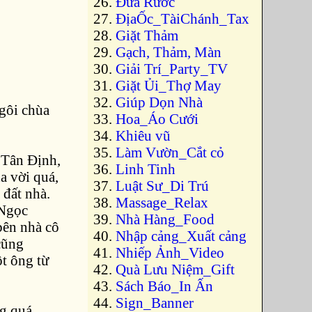
Đưa Rước
ĐịaỐc_TàiChánh_Tax
Giặt Thảm
Gạch, Thảm, Màn
Giải Trí_Party_TV
Giặt Ủi_Thợ May
Giúp Dọn Nhà
gôi chùa
Hoa_Áo Cưới
Khiêu vũ
Làm Vườn_Cắt cỏ
 Tân Định,
Linh Tinh
a vời quá,
Luật Sư_Di Trú
 đất nhà.
Massage_Relax
 Ngọc
Nhà Hàng_Food
bên nhà cô
Nhập cảng_Xuất cảng
cũng
Nhiếp Ảnh_Video
t ông từ
Quà Lưu Niệm_Gift
Sách Báo_In Ấn
Sign_Banner
g quá,