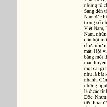
những tổ c
Sang đến t
Nam đặc bi
trong số n
Việt Nam, T
Nam, những
dần hội mở
chức như mộ
mật. Hội v
bằng một t
màn huyền 
một cái gì 
như là bất 
nhanh. Càn
những ngườ
là ở các t
Đốc. Nhưng
tiêu hoạt 