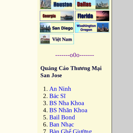
-------o0o-------
Quảng Cáo Thương Mại
San Jose
An Ninh
Bác Sĩ
BS Nha Khoa
BS Nhãn Khoa
Bail Bond
Ban Nhạc
Bàn Ghế Giường