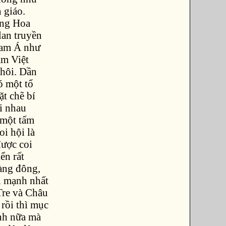
 giáo.
ùng Hoa
lan truyền
Nam Á như
am Việt
thôi. Dần
ó một tổ
ặt chẽ bí
i nhau
 một tấm
i hội là
được coi
ển rất
càng đông,
i mạnh nhất
Tre và Châu
rồi thì mục
nh nữa mà