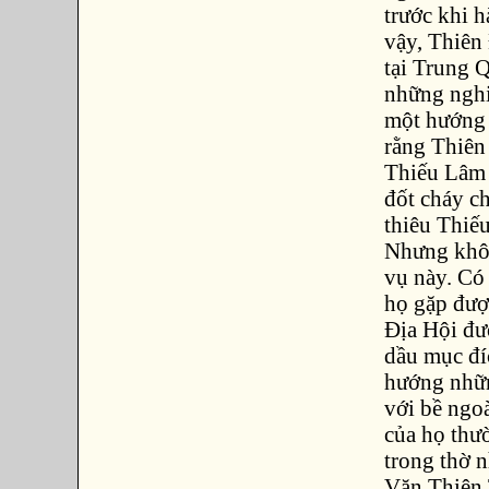
trước khi h
vậy, Thiên 
tại Trung Q
những nghi
một hướng 
rằng Thiên
Thiếu Lâm 
đốt cháy c
thiêu Thiế
Nhưng không
vụ này. Có
họ gặp đượ
Địa Hội đư
dầu mục đí
hướng nhữn
với bề ngo
của họ thư
trong thờ n
Văn Thiên 