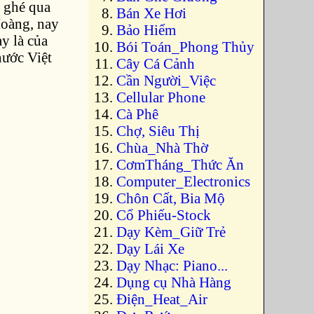
 ghé qua
Bán Xe Hơi
Hoàng, nay
Bảo Hiểm
y là của
Bói Toán_Phong Thủy
nước Việt
Cây Cá Cảnh
Cần Người_Việc
Cellular Phone
Cà Phê
Chợ, Siêu Thị
Chùa_Nhà Thờ
CơmTháng_Thức Ăn
Computer_Electronics
Chôn Cất, Bia Mộ
Cổ Phiếu-Stock
Dạy Kèm_Giữ Trẻ
Dạy Lái Xe
Dạy Nhạc: Piano...
Dụng cụ Nhà Hàng
Điện_Heat_Air