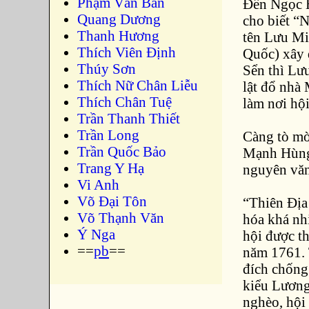
Phạm Văn Bản
Đền Ngọc H
Quang Dương
cho biết “
Thanh Hương
tên Lưu M
Thích Viên Định
Quốc) xây 
Thúy Sơn
Sển thì Lư
Thích Nữ Chân Liễu
lật đổ nhà
Thích Chân Tuệ
làm nơi hội
Trần Thanh Thiết
Trần Long
Càng tò mò 
Trần Quốc Bảo
Mạnh Hùng 
Trang Y Hạ
nguyên vă
Vi Anh
Võ Đại Tôn
“Thiên Địa
Võ Thạnh Văn
hóa khá nhi
Ý Nga
hội được t
==
pb
==
năm 1761. 
đích chống
kiểu Lương
nghèo, hội