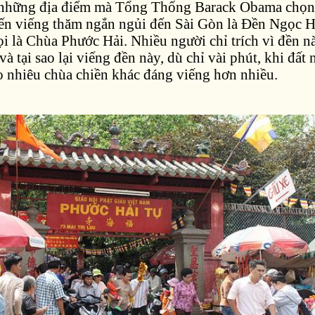
 những địa điểm mà Tổng Thống Barack Obama chọn
ến viếng thăm ngắn ngủi đến Sài Gòn là Đền Ngọc 
i là Chùa Phước Hải. Nhiều người chỉ trích vì đền nà
à tại sao lại viếng đền này, dù chỉ vài phút, khi đất 
 nhiêu chùa chiền khác đáng viếng hơn nhiều.