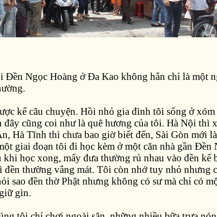
 Đền Ngọc Hoàng ở Đa Kao không hẳn chỉ là một n
hường.
ược kể câu chuyện. Hồi nhỏ gia đình tôi sống ở xóm
đây cũng coi như là quê hương của tôi. Hà Nội thì x
, Hà Tĩnh thì chưa bao giờ biết đến, Sài Gòn mới là
một giai đoạn tôi đi học kèm ở một căn nhà gần Đền
 khi học xong, mấy đưa thường rủ nhau vào đền kế 
vì đền thường vắng mát. Tôi còn nhớ tuy nhỏ nhưng 
hỏi sao đền thờ Phật nhưng không có sư mà chỉ có mộ
giữ gìn.
ng tôi chỉ chơi ngoài sân, những nhiều bữa trưa nón