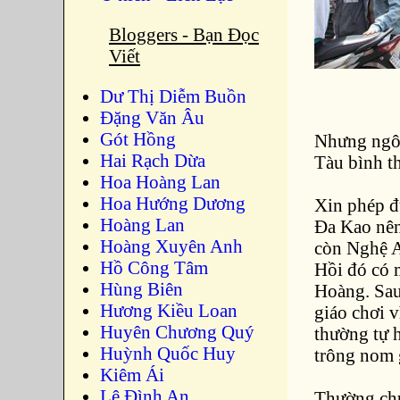
Bloggers - Bạn Đọc
Viết
Dư Thị Diễm Buồn
Ðặng Văn Âu
Gót Hồng
Nhưng ngôi
Hai Rạch Dừa
Tàu bình t
Hoa Hoàng Lan
Hoa Hướng Dương
Xin phép đ
Hoàng Lan
Đa Kao nên 
Hoàng Xuyên Anh
còn Nghệ An
Hồ Công Tâm
Hồi đó có 
Hùng Biên
Hoàng. Sau
Hương Kiều Loan
giáo chơi 
Huyên Chương Quý
thường tự 
Huỳnh Quốc Huy
trông nom 
Kiêm Ái
Lê Đình An
Thường chú