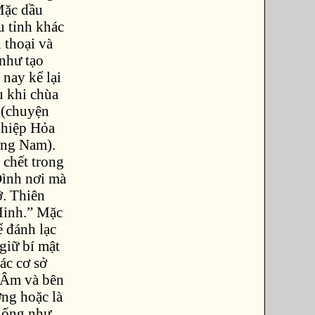
 Mặc dầu
u tỉnh khác
 thoại và
như tạo
nay kể lại
u khi chùa
 (chuyện
 hiệp Hỏa
ang Nam).
 chết trong
Đình nơi mà
. Thiên
Minh.” Mặc
 đánh lạc
giữ bí mật
ác cơ sở
 Âm và bên
ờng hoặc là
iống như