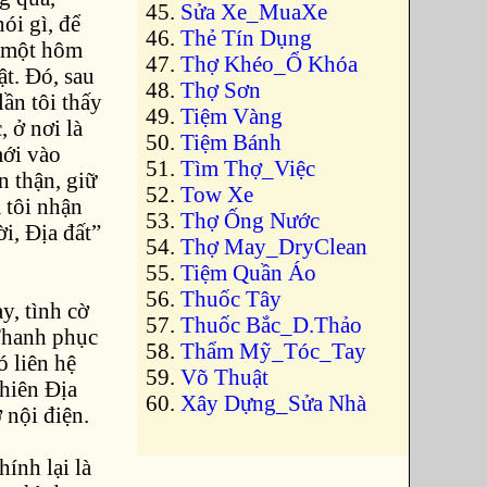
Sửa Xe_MuaXe
ói gì, để
Thẻ Tín Dụng
ó một hôm
Thợ Khéo_Ổ Khóa
t. Đó, sau
Thợ Sơn
lần tôi thấy
Tiệm Vàng
, ở nơi là
Tiệm Bánh
mới vào
Tìm Thợ_Việc
n thận, giữ
Tow Xe
 tôi nhận
Thợ Ống Nước
i, Địa đất”
Thợ May_DryClean
Tiệm Quần Áo
Thuốc Tây
y, tình cờ
Thuốc Bắc_D.Thảo
 Thanh phục
Thẩm Mỹ_Tóc_Tay
 liên hệ
Võ Thuật
Thiên Địa
Xây Dựng_Sửa Nhà
 nội điện.
ính lại là