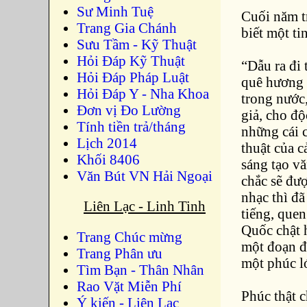
Sư Minh Tuệ
Cuối năm t
Trang Gia Chánh
biết một ti
Sưu Tầm - Kỹ Thuật
Hỏi Đáp Kỹ Thuật
“Dẫu ra đi
Hỏi Đáp Pháp Luật
quê hương v
Hỏi Đáp Y - Nha Khoa
trong nước,
Đơn vị Đo Lường
giả, cho độ
Tính tiền trả/tháng
những cái c
Lịch 2014
thuật của 
Khối 8406
sáng tạo v
Văn Bút VN Hải Ngoại
chắc sẽ đượ
nhạc thì đã
Liên Lạc - Linh Tinh
tiếng, que
Quốc chật 
Trang Chúc mừng
một đoạn đ
Trang Phân ưu
một phúc l
Tìm Bạn - Thân Nhân
Rao Vặt Miễn Phí
Phúc thật 
Ý kiến - Liên Lạc