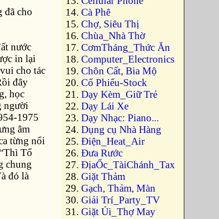
Cellular Phone
g đã cho
Cà Phê
Chợ, Siêu Thị
Chùa_Nhà Thờ
đất nước
CơmTháng_Thức Ăn
ợc in lại
Computer_Electronics
vui cho tác
Chôn Cất, Bia Mộ
Rồi đây
Cổ Phiếu-Stock
g, học
Dạy Kèm_Giữ Trẻ
g người
Dạy Lái Xe
1954-1975
Dạy Nhạc: Piano...
nhưng âm
Dụng cụ Nhà Hàng
ca từng nổi
Điện_Heat_Air
 “Thì Tổ
Đưa Rước
ng chung
ĐịaỐc_TàiChánh_Tax
à đó là
Giặt Thảm
Gạch, Thảm, Màn
Giải Trí_Party_TV
Giặt Ủi_Thợ May