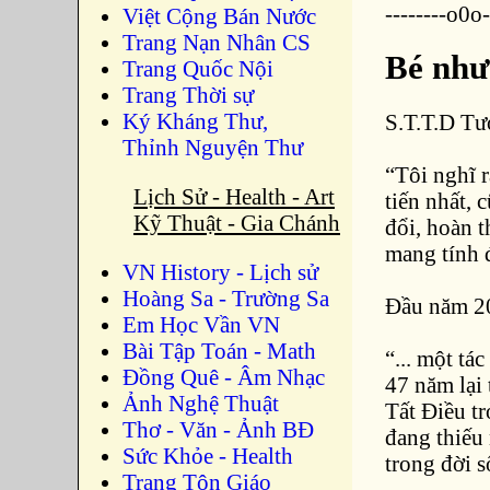
--------o0o-
Việt Cộng Bán Nước
Trang Nạn Nhân CS
Bé như
Trang Quốc Nội
Trang Thời sự
Ký Kháng Thư,
S.T.T.D T
Thỉnh Nguyện Thư
“Tôi nghĩ r
Lịch Sử - Health - Art
tiến nhất, 
Kỹ Thuật - Gia Chánh
đổi, hoàn t
mang tính 
VN History - Lịch sử
Hoàng Sa - Trường Sa
Đầu năm 20
Em Học Vần VN
Bài Tập Toán - Math
“... một t
Đồng Quê - Âm Nhạc
47 năm lại
Ảnh Nghệ Thuật
Tất Điều tr
Thơ - Văn - Ảnh BĐ
đang thiếu
Sức Khỏe - Health
trong đời s
Trang Tôn Giáo