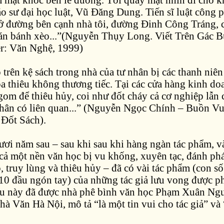
áo sư đại học luật, Vũ Đăng Dung. Tiến sĩ luật công 
 ở đường bên cạnh nhà tôi, đường Đinh Công Tráng,
bán bánh xèo...”(Nguyễn Thụy Long. Viết Trên Gác B
r: Văn Nghệ, 1999)
 trên kệ sách trong nhà của tư nhân bị các thanh niê
ỏa thiêu không thương tiếc. Tại các cửa hàng kinh do
gom để thiêu hủy, coi như đốt cháy cả cơ nghiệp lẫn
hân có liên quan...” (Nguyễn Ngọc Chính – Buồn Vu
 Đốt Sách).
ơi năm sau – sau khi sau khi hàng ngàn tác phẩm, v
 cả một nền văn học bị vu khống, xuyên tạc, đánh phá
o, truy lùng và thiêu hủy – đã có vài tác phẩm (con s
10 đầu ngón tay) của những tác giả lưu vong được ph
u này đã được nhà phê bình văn học Phạm Xuân Ng
à Văn Hà Nội, mô tả “là một tin vui cho tác giả” và