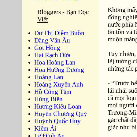
Không mấy 
Bloggers - Bạn Đọc
đồng nghiệ
Viết
nước phía 
ôn tồn và t
Dư Thị Diễm Buồn
muộn màng 
Ðặng Văn Âu
Gót Hồng
Tuy nhiên,
Hai Rạch Dừa
lẽ) tưởng 
Hoa Hoàng Lan
những tác 
Hoa Hướng Dương
Hoàng Lan
- “Trước h
Hoàng Xuyên Anh
lải nhải su
Hồ Công Tâm
cả mọi loại
Hùng Biên
mọi người 
Hương Kiều Loan
Trương-Min
Huyên Chương Quý
gác chất đ
Huỳnh Quốc Huy
giác như b
Kiêm Ái
Lê Đình An