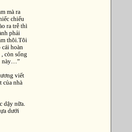
am mà ra
hiếc chiếu
o ra trễ thì
ành phải
nằm thôi.Tôi
 cái hoàn
 , còn sống
sau này…”
hương viết
t của nhà
c dậy nữa.
hựa dưới