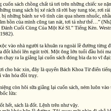
 cuốn sách chồng chất tả tơi trên những chiếc xe nặn
hững trang sách bị xé rách rã rời bay tung tóe, rơi rải
 bị những bánh xe vô tình cán qua nhem nhuốc, nhầu
tâm hồn của mình cũng tan nát, tơi tả như thế…” (Nh
n Đánh Cuối Cùng Của Một Kẻ Sĩ.” Tiếng Kèn. Westm
 1982).
 xộc vào nhà người ta khuân ra ngoài lề đường từng 
a đốt khói lên ngút trời. Một ông lớn tuổi đầu hói m
 chạy ra la giằng lại cuốn sách đóng bìa da to vĩ đại
ơi cho bác xin, đây là quyển Bách Khoa Từ điển tiến
 văn hóa đồi trụy.
iệng còn hôi sữa giằng lại cuốn sách, ném luôn vào
bốc lửa:
đốt hết, sách là đốt. Lệnh trên như vậy.
 mặt khóc bên lề đường. Tôi quay mặt nhìn đi chỗ khá