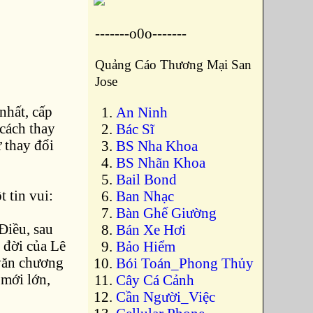
-------o0o-------
Quảng Cáo Thương Mại San
Jose
nhất, cấp
An Ninh
 cách thay
Bác Sĩ
 thay đổi
BS Nha Khoa
BS Nhãn Khoa
Bail Bond
 tin vui:
Ban Nhạc
Bàn Ghế Giường
Điều, sau
Bán Xe Hơi
 đời của Lê
Bảo Hiểm
 văn chương
Bói Toán_Phong Thủy
 mới lớn,
Cây Cá Cảnh
Cần Người_Việc