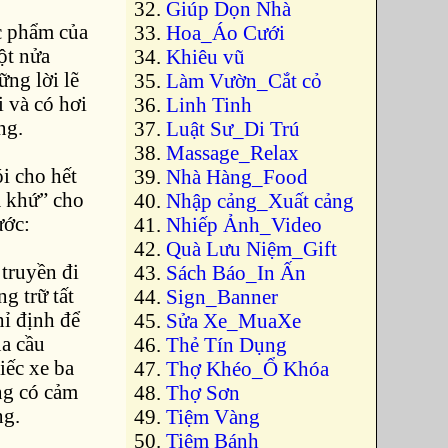
Giúp Dọn Nhà
c phẩm của
Hoa_Áo Cưới
ột nửa
Khiêu vũ
ng lời lẽ
Làm Vườn_Cắt cỏ
i và có hơi
Linh Tinh
ọng.
Luật Sư_Di Trú
Massage_Relax
i cho hết
Nhà Hàng_Food
á khứ” cho
Nhập cảng_Xuất cảng
ước:
Nhiếp Ảnh_Video
Quà Lưu Niệm_Gift
truyền đi
Sách Báo_In Ấn
ng trữ tất
Sign_Banner
hỉ định để
Sửa Xe_MuaXe
ua cầu
Thẻ Tín Dụng
iếc xe ba
Thợ Khéo_Ổ Khóa
ng có cảm
Thợ Sơn
ng.
Tiệm Vàng
Tiệm Bánh