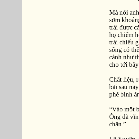
Mà nói anh
sớm khoảng
trải được c
họ chiếm hế
trải chiếu 
sống có th
cảnh như t
cho tới bây
Chất liệu, 
bài sau này
phê bình 
“Vào một b
Ông đã vĩnh
chân.”
Lê Xuyên, 