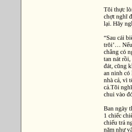
Tôi thực l
chợt nghĩ 
lại. Hãy n
“Sau cái bi
trôi’… Nếu
chẳng có n
tan nát rồi
đát, cũng 
an ninh có 
nhà cả, vì 
cả.Tôi nghĩ
chui vào đ
Ban ngày th
1 chiếc chi
chiếu trả n
năm như vậ