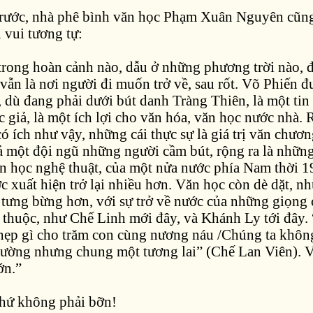
rước, nhà phê bình văn học Phạm Xuân Nguyên cũn
n vui tương tự:
 trong hoàn cảnh nào, dẫu ở những phương trời nào, 
ẫn là nơi người đi muốn trở về, sau rốt. Võ Phiến đư
 dù đang phải dưới bút danh Tràng Thiên, là một tin 
c giả, là một ích lợi cho văn hóa, văn học nước nhà. 
ó ích như vậy, những cái thực sự là giá trị văn chươn
cả một đội ngũ những người cầm bút, rộng ra là nhữn
ăn học nghệ thuật, của một nửa nước phía Nam thời 
c xuất hiện trở lại nhiều hơn. Văn học còn dè dặt, 
 tưng bừng hơn, với sự trở về nước của những giọng 
n thuộc, như Chế Linh mới đây, và Khánh Ly tới đây.
hẹp gì cho trăm con cùng nương náu /Chúng ta khô
ường nhưng chung một tương lai” (Chế Lan Viên). V
ớn.”
chứ không phải bỡn!