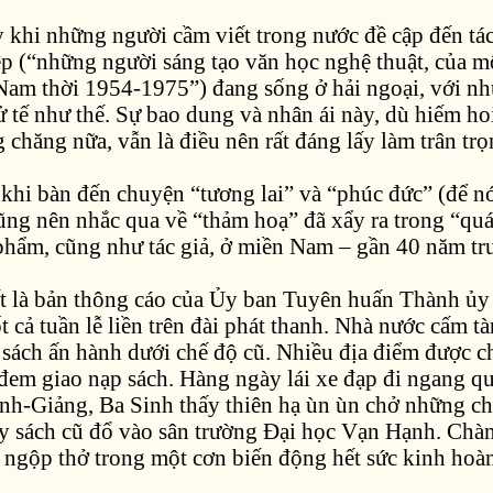
khi những người cầm viết trong nước đề cập đến tá
p (“những người sáng tạo văn học nghệ thuật, của m
Nam thời 1954-1975”) đang sống ở hải ngoại, với nhữ
ử tế như thế. Sự bao dung và nhân ái này, dù hiếm ho
chăng nữa, vẫn là điều nên rất đáng lấy làm trân tr
 khi bàn đến chuyện “tương lai” và “phúc đức” (để nó
cũng nên nhắc qua về “thảm hoạ” đã xẩy ra trong “qu
phẩm, cũng như tác giả, ở miền Nam – gần 40 năm tr
ết là bản thông cáo của Ủy ban Tuyên huấn Thành ủy 
ốt cả tuần lễ liền trên đài phát thanh. Nhà nước cấm tà
 sách ấn hành dưới chế độ cũ. Nhiều địa điểm được c
đem giao nạp sách. Hàng ngày lái xe đạp đi ngang q
h-Giảng, Ba Sinh thấy thiên hạ ùn ùn chở những ch
ầy sách cũ đổ vào sân trường Đại học Vạn Hạnh. Chà
ị ngộp thở trong một cơn biến động hết sức kinh hoà