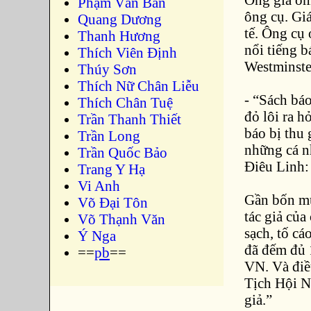
Phạm Văn Bản
ông cụ. Gi
Quang Dương
tế. Ông cụ
Thanh Hương
nổi tiếng 
Thích Viên Định
Westminste
Thúy Sơn
Thích Nữ Chân Liễu
- “Sách báo
Thích Chân Tuệ
đỏ lôi ra h
Trần Thanh Thiết
báo bị thu 
Trần Long
những cá n
Trần Quốc Bảo
Điêu Linh:
Trang Y Hạ
Vi Anh
Gần bốn mư
Võ Đại Tôn
tác giả của
Võ Thạnh Văn
sạch, tố cá
Ý Nga
đã đếm đủ 
==
pb
==
VN. Và điề
Tịch Hội Nh
giả.”