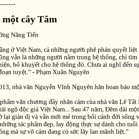
-------
 một cây Tăm
ưởng Năng Tiến
ằng ở Việt Nam, cả những người phê phán quyết liệt 
cũng vẫn là những người nằm trong hệ thống, chỉ tìm
hiện, bổ khuyết cho hệ thống đó. Chưa ai nghĩ đến sự
đoạn tuyệt.” - Phạm Xuân Nguyên
13, nhà văn Nguyễn Vĩnh Nguyên hân hoan báo một
ác phẩm văn chương đầy nhân cảm của nhà văn Lê Tất 
 tái ngộ độc giả Việt Nam... Sau 47 năm, Đêm dài một
ở lại giản dị và vẫn mới mẻ trong bối cảnh đời sống
 những tác phẩm đẹp, lay động thực sự dành cho tuổi
ống mà sự vô cảm đang có sức lây lan mãnh liệt.”