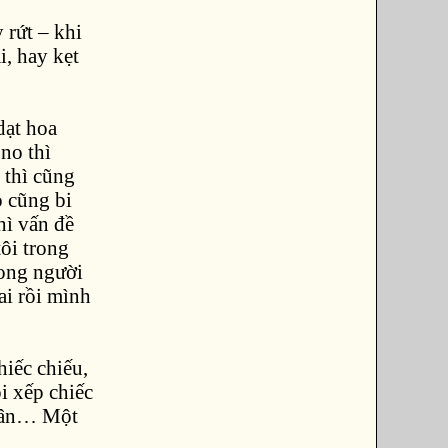
 rứt – khi
i, hay kẹt
dạt hoa
no thì
 thì cũng
ọ cũng bi
hì vấn đề
tôi trong
rong người
ai rồi mình
hiếc chiếu,
i xếp chiếc
 chân… Một