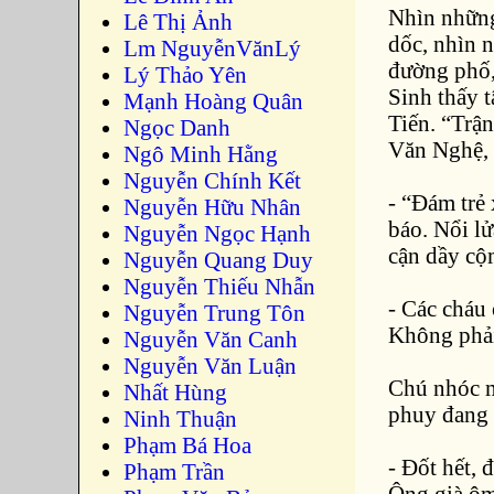
Nhìn những
Lê Thị Ảnh
dốc, nhìn n
Lm NguyễnVănLý
đường phố,
Lý Thảo Yên
Sinh thấy 
Mạnh Hoàng Quân
Tiến. “Trậ
Ngọc Danh
Văn Nghệ,
Ngô Minh Hằng
Nguyễn Chính Kết
- “Đám trẻ
Nguyễn Hữu Nhân
báo. Nổi lử
Nguyễn Ngọc Hạnh
cận dầy cộm
Nguyễn Quang Duy
Nguyễn Thiếu Nhẫn
- Các cháu 
Nguyễn Trung Tôn
Không phải
Nguyễn Văn Canh
Nguyễn Văn Luận
Chú nhóc m
Nhất Hùng
phuy đang 
Ninh Thuận
Phạm Bá Hoa
- Đốt hết, 
Phạm Trần
Ông già ôm