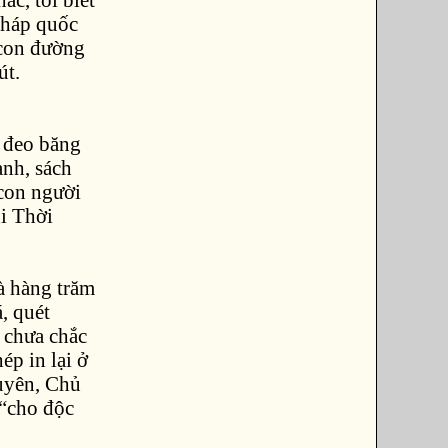
pháp quốc
 con đường
út.
n đeo băng
anh, sách
 con người
i Thời
à hàng trăm
, quét
ố chưa chắc
ép in lại ở
uyên, Chủ
 “cho độc