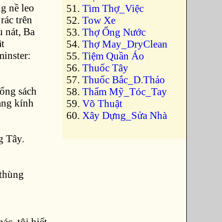
g nề leo
Tìm Thợ_Việc
 rác trên
Tow Xe
 nát, Ba
Thợ Ống Nước
ật
Thợ May_DryClean
inster:
Tiệm Quần Áo
Thuốc Tây
Thuốc Bắc_D.Thảo
đống sách
Thẩm Mỹ_Tóc_Tay
ang kính
Võ Thuật
:
Xây Dựng_Sửa Nhà
g Tây.
 thùng
c, tôi biết