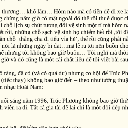
 thương… khổ lắm… Hôm nào mà có tiền để đi xe l
 chừng năm giờ có mặt ngoài đó thế rồi thuê được c
ái chỗ lịch sự chút tương đối vệ sinh một tí mà hôm nà
t rồi, những chỗ sạch vệ sinh họ chiếm hết rồi ,tôi đ
gần chỗ ‘thằng cha đi tiểu vỉa hè’, thế rồi cũng phải 
ể nói là những ngày bi đát…mà lẽ ra tôi nên buồn cho
hế nhưng tôi không bao giờ buồn… Tôi nghĩ mà thôi
 giờ và đó cũng là một cái chất liệu để tôi viết bài 
rõ ràng, đã có (và có quá dư) nhưng cơ hội để Trúc P
 (tiếc thay) không bao giờ đến – theo như tường thuậ
âm nhạc Hoài Nam:
uổi sáng năm 1996, Trúc Phương không bao giờ thứ
 viễn ra đi. Tất cả gia tài để lại chỉ là một đôi dép n
ngó bộ, đỡ bầm dập hơn chút xíu: