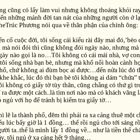
òng cũng có lấy làm vui nhưng không thoáng khỏi ray
đến những mảnh đời tan nát của những người còn ở lạ
gheTrúc Phương nói qua về thân phận của chính ông:
ến cố cuộc đời, tôi sống cái kiểu rài đây mai đó,’bèo 
 mà nói đói thì cũng không đói ngày nào, nhưng mà 
gày nào gọi là no…Tôi không có cái mái nhà, vợ con
, tôi sống nhà bạn bè, nhưng mà khổ nổi hoàn cảnh h
khổ, chứ không ai đùm bọc ai được…đến nửa lúc đó t
khe khắc, lúc đó thì bạn bè tôi không ai dám “chứa” 
tôi không có giấy tờ tùy thân, cũng chẳng có thứ gì t
 ra được một cách..là tìm nơi nào mà có khách vãng l
ó ngủ với họ để tránh bị kiểm tra giấy tờ…
ì lê la thành phố, đêm thì phải ra xa cảng thuê một c
ếu lúc bấy giờ là 1 đồng… thế rồi ngủ cho tới sáng rồ
gười ta..thế là mình lấy 1 đồng về... như là tiền thế
y, tôi ngủ ở xa cảng hết 9 tháng…