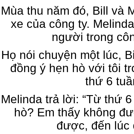
Mùa thu năm đó, Bill và M
xe của công ty. Melind
người trong côn
Họ nói chuyện một lúc, Bi
đồng ý hẹn hò với tôi t
thứ 6 tu
Melinda trả lời: “Từ thứ 
hò? Em thấy không đượ
được, đến lúc 