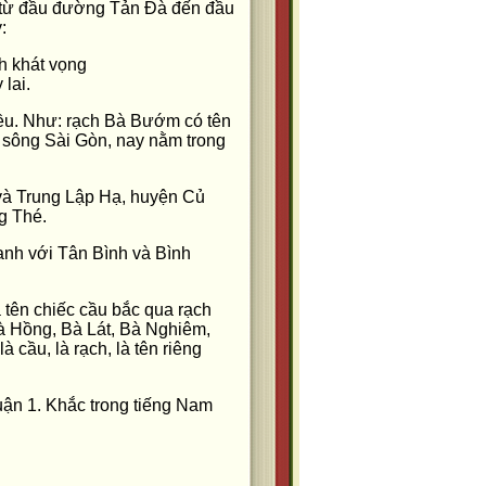
, từ đầu đường Tản Đà đến đầu
:
nh khát vọng
lai.
hiều. Như: rạch Bà Bướm có tên
sông Sài Gòn, nay nằm trong
và Trung Lập Hạ, huyện Củ
g Thé.
anh với Tân Bình và Bình
 tên chiếc cầu bắc qua rạch
à Hồng, Bà Lát, Bà Nghiêm,
 cầu, là rạch, là tên riêng
ận 1. Khắc trong tiếng Nam