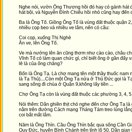
Nghe nói, vườn Ông Thượng hồi đó hay có gánh hát đế
hát bội, và Nguyễn Đình Chiểu hồi nhỏ cũng hay đến đ
Ba là Ông Tố. Giồng Ông Tố là vùng đất thuộc quận 2
nhiều cọp beo và nhiều ve lắm, nên có câu:
Coi cọp, xuống Thị Nghè
Ăn ve, lên Ông Tố.
Ve mà nướng lên ăn cũng thơm như cào cào, châu ch
Vĩnh Tố có làm quan chức gì, chỉ biết ông ở gần đấy và
lẽ là của ông chăng?
Bốn là Ông Tạ. Là chợ mang tên một thầy thuốc nam nổ
là Tạ Thủ)....Còn một Ông Tạ nửa ở Thủ Đức gọi là
sang sông đi chùa ở Quận 9,không lấy tiền ...
Chợ Ông Tạ còn là vùng đất thuộc các phường 3, 4, 5
Nói thêm: Dân ghiền thịt chó nghe đến chợ Ông Tạ là 
nằm trên đường Cách mạng Tháng Tám treo lủng lẳng 
coi bắt mắt lắm.
Năm là Ông Thìn. Cầu Ông Thìn bắc qua sông Cần Gi
Quy Đức, huyện Bình Chánh trên tỉnh lộ 50. Dân gian 