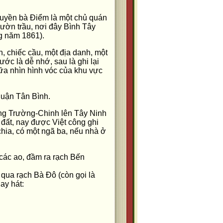
truyền bà Điểm là một chủ quán
ườn trầu, nơi đây Bình Tây
g năm 1861).
, chiếc cầu, một địa danh, một
ớc là dễ nhớ, sau là ghi lại
ữa nhìn hình vóc của khu vực
quận Tân Bình.
ng Trường-Chinh lên Tây Ninh
g đất, nay được Việt công ghi
chia, có một ngã ba, nếu nhà ở
 các ao, đầm ra rạch Bến
qua rạch Bà Đô (còn gọi là
ay hát: