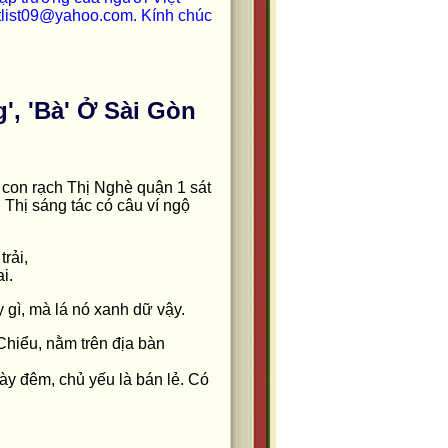
ietlist09@yahoo.com. Kính chúc
, 'Bà' Ở Sài Gòn
 con rạch Thị Nghè quận 1 sát
Thị sáng tác có câu ví ngộ
rải,
i.
y gì, mà lá nó xanh dữ vậy.
Chiểu, nằm trên địa bàn
ày đêm, chủ yếu là bán lẻ. Có