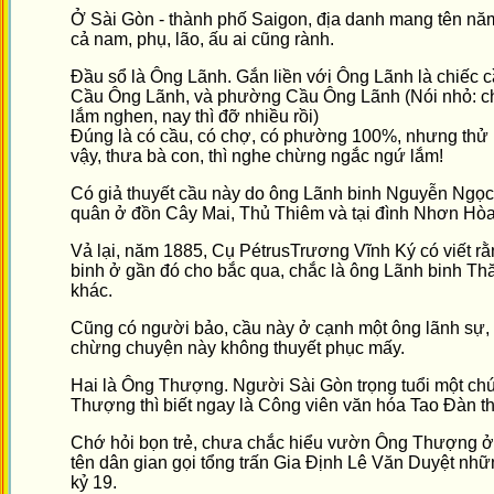
Ở Sài Gòn - thành phố Saigon, địa danh mang tên năm 
cả nam, phụ, lão, ấu ai cũng rành.
Đầu sổ là Ông Lãnh. Gắn liền với Ông Lãnh là chiếc 
Cầu Ông Lãnh, và phường Cầu Ông Lãnh (Nói nhỏ: chỗ
lắm nghen, nay thì đỡ nhiều rồi)
Đúng là có cầu, có chợ, có phường 100%, nhưng thử h
vậy, thưa bà con, thì nghe chừng ngắc ngứ lắm!
Có giả thuyết cầu này do ông Lãnh binh Nguyễn Ngọc
quân ở đồn Cây Mai, Thủ Thiêm và tại đình Nhơn Hòa
Vả lại, năm 1885, Cụ PétrusTrương Vĩnh Ký có viết rằ
binh ở gần đó cho bắc qua, chắc là ông Lãnh binh Th
khác.
Cũng có người bảo, cầu này ở cạnh một ông lãnh sự, 
chừng chuyện này không thuyết phục mấy.
Hai là Ông Thượng. Người Sài Gòn trọng tuổi một c
Thượng thì biết ngay là Công viên văn hóa Tao Đàn t
Chớ hỏi bọn trẻ, chưa chắc hiểu vườn Ông Thượng ở 
tên dân gian gọi tổng trấn Gia Định Lê Văn Duyệt nhữ
kỷ 19.