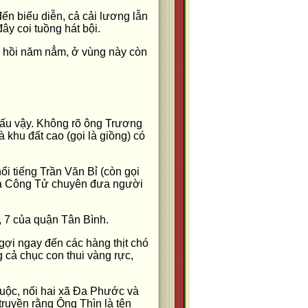
n biểu diễn, cả cải lương lẫn
ây coi tuồng hát bội.
, hồi năm nẳm, ở vùng này còn
ấu vậy. Không rõ ông Trương
 khu đất cao (gọi là giồng) có
i tiếng Trần Văn Bỉ (còn gọi
 Tạ Công Tử chuyên đưa người
, 7 của quận Tân Bình.
gợi ngay đến các hàng thịt chó
cả chục con thui vàng rực,
uộc, nối hai xã Đa Phước và
truyền rằng Ông Thìn là tên