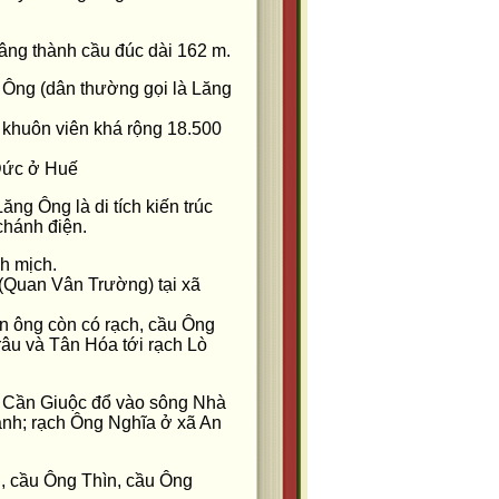
ng thành cầu đúc dài 162 m.
g Ông (dân thường gọi là Lăng
 khuôn viên khá rộng 18.500
 Đức ở Huế
ng Ông là di tích kiến trúc
chánh điện.
nh mịch.
(Quan Vân Trường) tại xã
n ông còn có rạch, cầu Ông
râu và Tân Hóa tới rạch Lò
t Cần Giuộc đổ vào sông Nhà
nh; rạch Ông Nghĩa ở xã An
, cầu Ông Thìn, cầu Ông