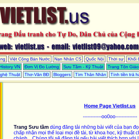
ồng
Việt Cộng Bán Nước
Nạn Nhân CS
Quốc Nội
Thời sự
Khối 
History VN
Đơn Vị Đo Lường
Sưu Tầm - Kỹ Thuật
Trang Tôn Giáo
ghệ Thuật
Thơ-Văn BĐ
Bloggers
Tìm Thân Nhân
Tính tiền trả 
Home Page Vietlist.us
------------oo0oo--------------
Trang Sưu tầm
dùng đăng tải những bài viết của bạn đọc 
chấp nhận mọi thể loại mọi đề tài, từ khoa học, kỹ thuật c
chánh... Chúng tôi sẽ đăng tải nếu bài viết thích hợp với