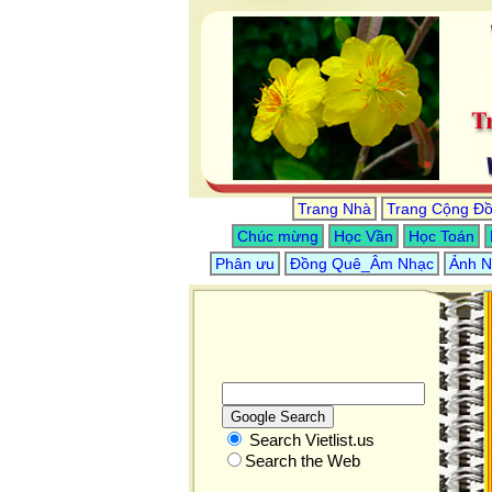
Trang Nhà
Trang Cộng Đ
Chúc mừng
Học Vần
Học Toán
Phân ưu
Đồng Quê_Âm Nhạc
Ảnh N
Search Vietlist.us
Search the Web