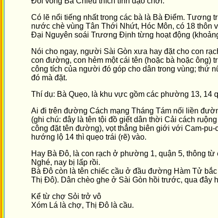
Đôi vòng Bà Chiểu thích tình dạo chơi.
Có lẽ nổi tiếng nhất trong các bà là Bà Điểm. Tương 
nước chè vùng Tân Thới Nhứt, Hóc Môn, có 18 thôn v
Đại Nguyên soái Trương Định từng hoạt động (khoản
Nói cho ngay, người Sài Gòn xưa hay đặt cho con rạch
con đường, con hẻm một cái tên (hoặc bà hoặc ông) trư
công tích của người đó góp cho dân trong vùng; thứ n
đó mà đặt.
Thí dụ: Bà Quẹo, là khu vực gồm các phường 13, 14 
Ai đi trên đường Cách mạng Tháng Tám nối liền đườ
(ghi chú: đây là tên tội đồ giết dân thời Cải cách ruộn
công đặt tên đường), vọt thẳng biên giới với Cam-pu-
hướng lộ 14 thì quẹo trái (rẽ) vào.
Hay Bà Đô, là con rạch ở phường 1, quận 5, thông từ
Nghé, nay bị lấp rồi.
Bà Đô còn là tên chiếc cầu ở đầu đường Hàm Tử bắc 
Thị Đô). Dân chèo ghe ở Sài Gòn hồi trước, qua đây h
Kể từ chợ Sỏi trở vô
Xóm Lá là chợ, Thị Đô là cầu.