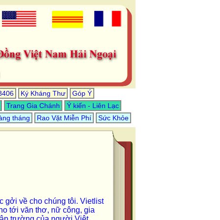
8406
Ký Kháng Thư
Góp Ý
Trang Gia Chánh
Ý kiến - Liên Lạc
hàng tháng
Rao Vặt Miễn Phí
Sức Khỏe
gởi về cho chúng tôi. Vietlist
ho tới văn thơ, nữ công, gia
 lập trường của người Việt