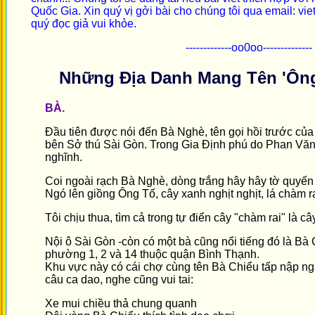
Quốc Gia. Xin quý vị gởi bài cho chúng tôi qua email: v
quý đọc giả vui khỏe.
-------------oo0oo--------------
Những Địa Danh Mang Tên 'Ông'
BÀ.
Đầu tiên được nói đến Bà Nghè, tên gọi hồi trước của
bên Sở thú Sài Gòn. Trong Gia Định phú do Phan Văn 
nghĩnh.
Coi ngoài rạch Bà Nghè, dòng trắng hây hây tờ quyến t
Ngó lên giồng Ông Tố, cây xanh nghịt nghịt, lá chàm ra
Tôi chịu thua, tìm cả trong tự điển cây "chàm rai" là câ
Nội ô Sài Gòn -còn có một bà cũng nổi tiếng đó là Bà 
phường 1, 2 và 14 thuộc quận Bình Thạnh.
Khu vực này có cái chợ cùng tên Bà Chiểu tấp nập ng
câu ca dao, nghe cũng vui tai:
Xe mui chiều thả chung quanh