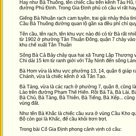
Hay như Bà Thuông, tên chiếc cầu trên kênh Tàu Hũ
đường Phú Định. Trong Gia Định phú có câu ví rất hay
Giếng Bà Nhuận rạch cam tuyền, trai gái nhảy thỏa tì
Cầu Bà Thuông đường quan lộ gần xa đều phỉ chí quy 
Tên cầu, tên rạch, tên khu vực nào đó có từ Bà rất n
từ 1902 ở phường Tân Thuận Đông, quận 7 chảy vào 
khu chế xuất Tân Thuận
Sông Bà Cả Bảy chảy qua hai xã Trung Lập Thượng 
Chi dài 15 km từ ranh giới với Tây Ninh đến sông Lán
Bà Hom vừa là khu vực phường 13, 14, quận 6 giáp r
Chánh, vừa là chiếc kênh ở xã Tân Tạo.
Bà Tàng, vừa là các rạch ở phường 7, quận 8, cũng là
Lào trên đường Phạm Thế Hiển. Rồi Bà Tà, Bà Lài, B
Bà Chủ, Bà Tàng, Bà Thiên, Bà Tiếng, Bà Xếp... cũng là
vùng đất.
Như tên Bà Khắc là chiếc cầu xưa ở vùng Cầu Kho qu
Bộ còn gọi là Khấc, để cầu khỏi trơn trợt.
Trong bài Cổ Gia Định phong cảnh vịnh có câu: