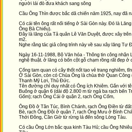
người lái đò đưa khách sang sông
Cầu Ông Thìn được bắc dã chiến năm 1925, nay đã nâ
Có cái tên ông rất nổi tiếng ở Sài Gòn này. Đó là Lăn
Ông Bà Chiểu).
Đây là lăng của Tả quân Lê Văn Duyệt, được xây trên
m2.
Nghe rằng tác giả công trình này về sau xây lăng Tự
Ngày 16-11-1988, Bộ Văn hóa - Thông tin công nhận Lă
nghệ thuật. ở lăng có bốn cột gỗ chạm rồng rất đẹp ở 
Cổng tam quan có cây thốt nốt tạo vẻ trang nghiêm, tĩ
Ở Sài Gòn, còn có Chùa Ông là chùa thờ Quan Công 
Thạnh Mỹ Lợi, Thủ Đức.
Tên đường chỉ duy nhất có Ông ích Khiêm. Gắn với tê
Buông ở quận 6 (dài độ 2.800 m từ ngả ba rạch bến T
Gốm); rạch Ông Cái ở quận 2, rạch Ông Cốm,
Ông Đồ ở Tân Túc, Bình Chánh, rạch Ông Điền từ đấ
Bè, rạch Ông Đội ở quận 7, rạch Ông Mưu ở Bình Chá
Thới Đông, Cần Giờ từ rừng lá đến sông Lòng Tàu.
Có cầu Ông Lớn bắc qua kinh Tàu Hủ; cầu Ông Nhiêu