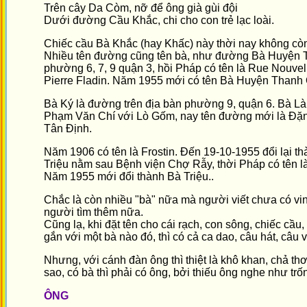
Trên cây Da Còm, nỡ để ông già gùi đội
Dưới đường Cầu Khắc, chi cho con trẻ lạc loài.
Chiếc cầu Bà Khắc (hay Khấc) này thời nay không cò
Nhiều tên đường cũng tên bà, như đường Bà Huyện T
phường 6, 7, 9 quận 3, hồi Pháp có tên là Rue Nouvel
Pierre Fladin. Năm 1955 mới có tên Bà Huyện Thanh
Bà Ký là đường trên địa bàn phường 9, quận 6. Bà Là
Phạm Văn Chí với Lò Gốm, nay tên đường mới là Đặ
Tân Định.
Năm 1906 có tên là Frostin. Đến 19-10-1955 đổi lại 
Triệu nằm sau Bệnh viện Chợ Rẫy, thời Pháp có tên l
Năm 1955 mới đổi thành Bà Triệu..
Chắc là còn nhiều "bà" nữa mà người viết chưa có vi
người tìm thêm nữa.
Cũng lạ, khi đặt tên cho cái rạch, con sông, chiếc cầu
gắn với một bà nào đó, thì có cả ca dao, câu hát, câu 
Nhưng, với cánh đàn ông thì thiệt là khô khan, chả th
sao, có bà thì phải có ông, bởi thiếu ông nghe như trốn
ÔNG