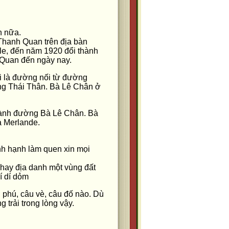
n nữa.
hanh Quan trên địa bàn
le, đến năm 1920 đổi thành
 Quan đến ngày nay.
i là đường nối từ đường
ng Thái Thân. Bà Lê Chân ở
thành đường Bà Lê Chân. Bà
à Merlande.
nh hạnh làm quen xin mọi
, hay địa danh một vùng đất
ví dí dỏm
ơ phú, câu vè, câu đố nào. Dù
g trải trong lòng vậy.