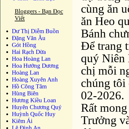
cùng ăn u
Bloggers - Bạn Đọc
ăn Heo qu
Viết
Bánh chưn
Dư Thị Diễm Buồn
Ðặng Văn Âu
Để trang t
Gót Hồng
Hai Rạch Dừa
quý Niên
Hoa Hoàng Lan
Hoa Hướng Dương
chị mỗi n
Hoàng Lan
Hoàng Xuyên Anh
chúng tôi
Hồ Công Tâm
02-2026.
Hùng Biên
Hương Kiều Loan
Rất mong
Huyên Chương Quý
Huỳnh Quốc Huy
Trưởng và
Kiêm Ái
Lê Đình An