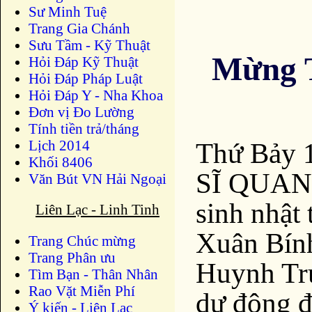
Sư Minh Tuệ
Trang Gia Chánh
Sưu Tầm - Kỹ Thuật
Mừng T
Hỏi Đáp Kỹ Thuật
Hỏi Đáp Pháp Luật
Hỏi Đáp Y - Nha Khoa
Đơn vị Đo Lường
Tính tiền trả/tháng
Lịch 2014
Thứ Bảy
Khối 8406
SĨ QUAN 
Văn Bút VN Hải Ngoại
sinh nhật
Liên Lạc - Linh Tinh
Xuân Bín
Trang Chúc mừng
Trang Phân ưu
Huynh Trư
Tìm Bạn - Thân Nhân
Rao Vặt Miễn Phí
dự đông 
Ý kiến - Liên Lạc