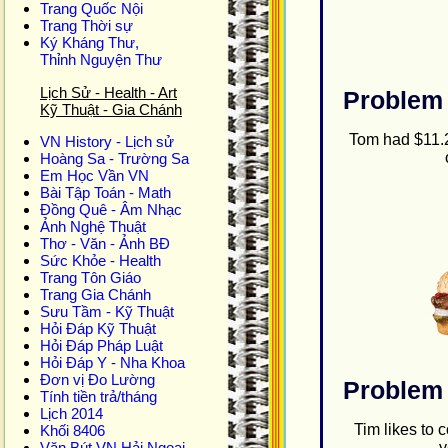
Trang Quốc Nội
Trang Thời sự
Ký Kháng Thư,
Thỉnh Nguyện Thư
Lịch Sử - Health - Art
Problem 
Kỹ Thuật - Gia Chánh
Tom had $11.2
VN History - Lịch sử
Hoàng Sa - Trường Sa
Em Học Vần VN
Bài Tập Toán - Math
Đồng Quê - Âm Nhạc
Ảnh Nghệ Thuật
Thơ - Văn - Ảnh BĐ
Sức Khỏe - Health
Trang Tôn Giáo
Trang Gia Chánh
Sưu Tầm - Kỹ Thuật
Hỏi Đáp Kỹ Thuật
Hỏi Đáp Pháp Luật
Hỏi Đáp Y - Nha Khoa
Đơn vị Đo Lường
Problem 
Tính tiền trả/tháng
Lịch 2014
Tim likes to 
Khối 8406
y
Văn Bút VN Hải Ngoại