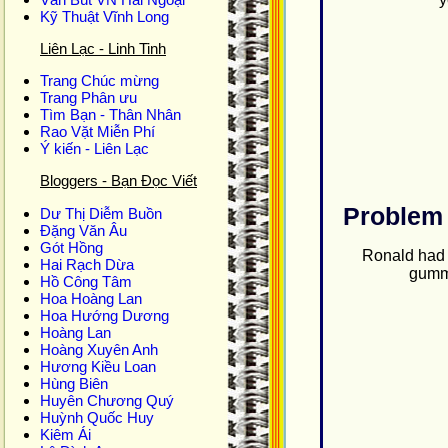
Kỹ Thuật Vĩnh Long
Liên Lạc - Linh Tinh
Trang Chúc mừng
Trang Phân ưu
Tìm Bạn - Thân Nhân
Rao Vặt Miễn Phí
Ý kiến - Liên Lạc
Bloggers - Bạn Đọc Viết
Problem I
Dư Thị Diễm Buồn
Ðặng Văn Âu
Gót Hồng
Ronald had 
Hai Rạch Dừa
gumm
Hồ Công Tâm
Hoa Hoàng Lan
Hoa Hướng Dương
Hoàng Lan
Hoàng Xuyên Anh
Hương Kiều Loan
Hùng Biên
Huyên Chương Quý
Huỳnh Quốc Huy
Kiêm Ái