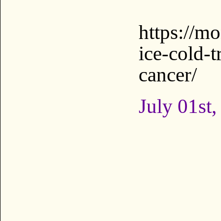
https://m
ice-cold-t
cancer/
July 01st