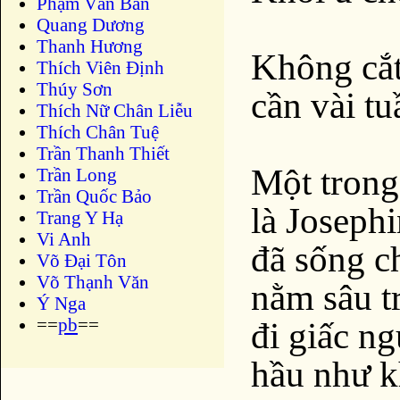
Phạm Văn Bản
Quang Dương
Thanh Hương
Không cắ
Thích Viên Định
Thúy Sơn
cần vài tu
Thích Nữ Chân Liễu
Thích Chân Tuệ
Trần Thanh Thiết
Một trong
Trần Long
Trần Quốc Bảo
là Josephi
Trang Y Hạ
Vi Anh
đã sống c
Võ Đại Tôn
Võ Thạnh Văn
nằm sâu t
Ý Nga
==
pb
==
đi giấc n
hầu như k