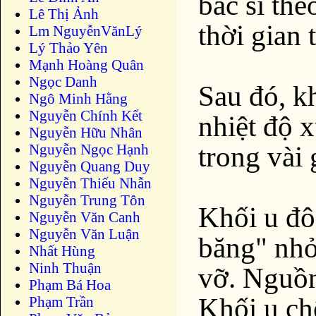
bác sĩ th
Lê Thị Ảnh
thời gian 
Lm NguyễnVănLý
Lý Thảo Yên
Mạnh Hoàng Quân
Ngọc Danh
Sau đó, k
Ngô Minh Hằng
Nguyễn Chính Kết
nhiệt độ 
Nguyễn Hữu Nhân
trong vài 
Nguyễn Ngọc Hạnh
Nguyễn Quang Duy
Nguyễn Thiếu Nhẫn
Nguyễn Trung Tôn
Khối u đô
Nguyễn Văn Canh
Nguyễn Văn Luận
băng" nhỏ
Nhất Hùng
Ninh Thuận
vỡ. Nguồn
Phạm Bá Hoa
Khối u chế
Phạm Trần