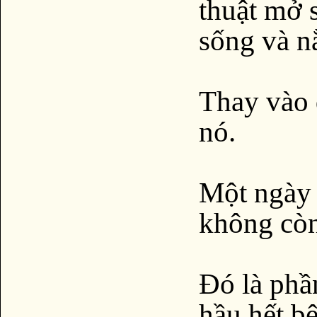
thuật mở s
sống và n
Thay vào 
nó.
Một ngày 
không còn
Đó là phầ
hầu hết b