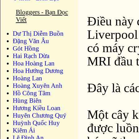
Bloggers - Bạn Đọc
Điều này 
Viết
Liverpool
Dư Thị Diễm Buồn
Ðặng Văn Âu
có máy cr
Gót Hồng
Hai Rạch Dừa
MRI đầu t
Hoa Hoàng Lan
Hoa Hướng Dương
Hoàng Lan
Đây là cá
Hoàng Xuyên Anh
Hồ Công Tâm
Hùng Biên
Hương Kiều Loan
Một cây k
Huyên Chương Quý
Huỳnh Quốc Huy
được luồn
Kiêm Ái
Lê Đình An