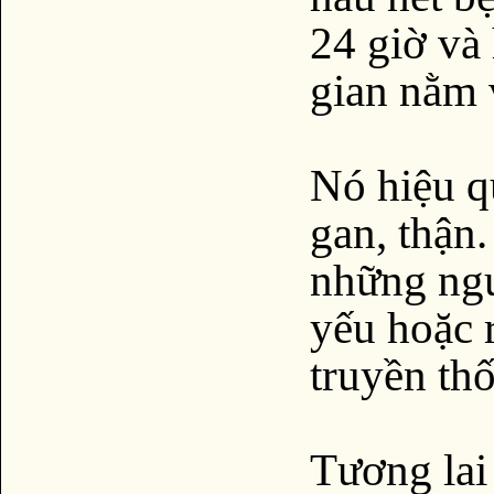
24 giờ và
gian nằm 
Nó hiệu q
gan, thận
những ngư
yếu hoặc 
truyền th
Tương lai 