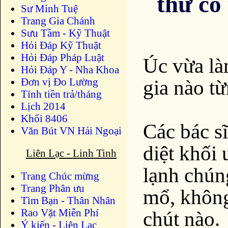
thư có
Sư Minh Tuệ
Trang Gia Chánh
Sưu Tầm - Kỹ Thuật
Hỏi Đáp Kỹ Thuật
Hỏi Đáp Pháp Luật
Úc vừa là
Hỏi Đáp Y - Nha Khoa
Đơn vị Đo Lường
gia nào t
Tính tiền trả/tháng
Lịch 2014
Khối 8406
Các bác s
Văn Bút VN Hải Ngoại
diệt khối
Liên Lạc - Linh Tinh
lạnh chún
Trang Chúc mừng
Trang Phân ưu
mổ, không
Tìm Bạn - Thân Nhân
Rao Vặt Miễn Phí
chút nào.
Ý kiến - Liên Lạc