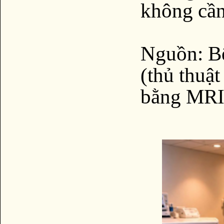
không cần
Nguồn: Bệ
(thủ thuậ
bằng MRI 