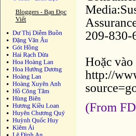
Media:Sus
Bloggers - Bạn Đọc
Assuranc
Viết
209-830-6
Dư Thị Diễm Buồn
Ðặng Văn Âu
Gót Hồng
Hai Rạch Dừa
Hoặc vào 
Hoa Hoàng Lan
Hoa Hướng Dương
http://ww
Hoàng Lan
Hoàng Xuyên Anh
source=g
Hồ Công Tâm
Hùng Biên
(From F
Hương Kiều Loan
Huyên Chương Quý
Huỳnh Quốc Huy
Kiêm Ái
Lê Đình An