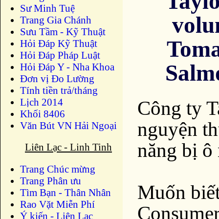
Taylo
Sư Minh Tuệ
volu
Trang Gia Chánh
Sưu Tầm - Kỹ Thuật
Tomat
Hỏi Đáp Kỹ Thuật
Hỏi Đáp Pháp Luật
Salmo
Hỏi Đáp Y - Nha Khoa
Đơn vị Đo Lường
Tính tiền trả/tháng
Lịch 2014
Công ty Ta
Khối 8406
nguyện th
Văn Bút VN Hải Ngoại
năng bị ô
Liên Lạc - Linh Tinh
Trang Chúc mừng
Trang Phân ưu
Muốn biết 
Tìm Bạn - Thân Nhân
Rao Vặt Miễn Phí
Consumer
Ý kiến - Liên Lạc