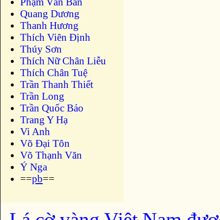
Phạm Văn Bản
Quang Dương
Thanh Hương
Thích Viên Định
Thúy Sơn
Thích Nữ Chân Liễu
Thích Chân Tuệ
Trần Thanh Thiết
Trần Long
Trần Quốc Bảo
Trang Y Hạ
Vi Anh
Võ Đại Tôn
Võ Thạnh Văn
Ý Nga
==
pb
==
Lá cờ vàng Việt Nam đượ