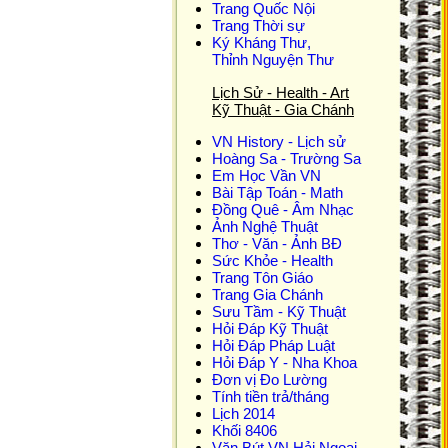
Trang Quốc Nội
Trang Thời sự
Ký Kháng Thư,
Thỉnh Nguyện Thư
Lịch Sử - Health - Art
Kỹ Thuật - Gia Chánh
VN History - Lịch sử
Hoàng Sa - Trường Sa
Em Học Vần VN
Bài Tập Toán - Math
Đồng Quê - Âm Nhạc
Ảnh Nghệ Thuật
Thơ - Văn - Ảnh BĐ
Sức Khỏe - Health
Trang Tôn Giáo
Trang Gia Chánh
Sưu Tầm - Kỹ Thuật
Hỏi Đáp Kỹ Thuật
Hỏi Đáp Pháp Luật
Hỏi Đáp Y - Nha Khoa
Đơn vị Đo Lường
Tính tiền trả/tháng
Lịch 2014
Khối 8406
Văn Bút VN Hải Ngoại