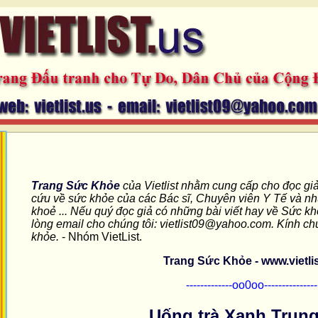
Trang Sức Khỏe
của Vietlist nhằm cung cấp cho đọc giả
cứu về sức khỏe của các Bác sĩ, Chuyên viên Y Tế và n
khoẻ ... Nếu quý đọc giả có những bài viết hay về Sức kh
lòng email cho chúng tôi: vietlist09@yahoo.com. Kính ch
khỏe.
- Nhóm VietList.
Trang Sức Khỏe - www.vietlis
-------------oo0oo---------------
Uống trà Xanh Trun