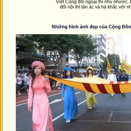
Việt Cộng đối ngoại thì nhu nhược,
đối nội thì tàn ác và hà khắc với n
Những hình ảnh đẹp của Cộng Đồn