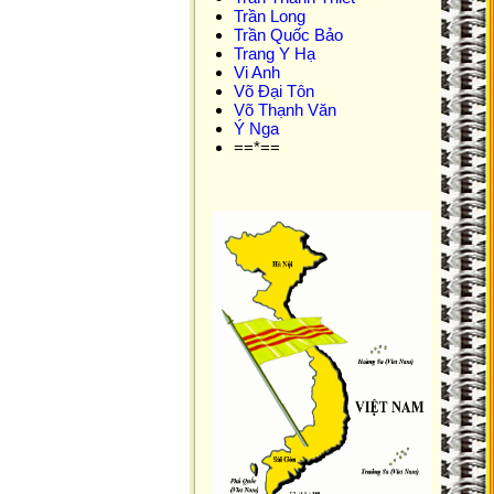
Trần Long
Trần Quốc Bảo
Trang Y Hạ
Vi Anh
Võ Đại Tôn
Võ Thạnh Văn
Ý Nga
==*==