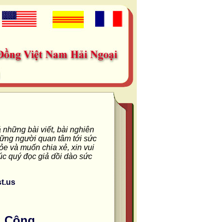
 những bài viết, bài nghiên
hững người quan tâm tới sức
ỏe và muốn chia xẻ, xin vui
úc quý đọc giả dồi dào sức
t.us
g Cộng