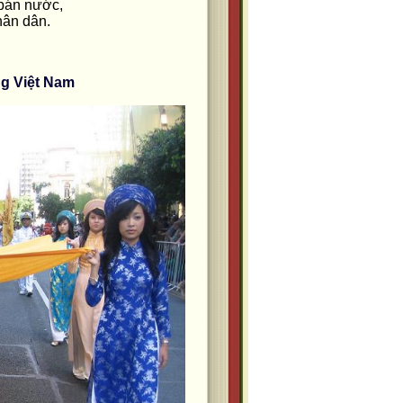
 bán nước,
hân dân.
g Việt Nam