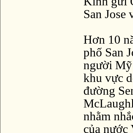
Kính gửi 
San Jose 
Hơn 10 n
phố San J
người Mỹ 
khu vực d
đường Se
McLaughli
nhằm nhắc
của nước