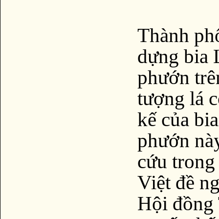
Thành phố
dựng bia L
phướn trê
tượng lá 
kế của bia
phướn này
cứu tron
Việt đề n
Hội đồng 