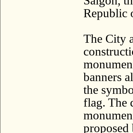
Saigon, th
Republic 
The City 
constructi
monument 
banners a
the symbo
flag. The 
monument 
proposed 