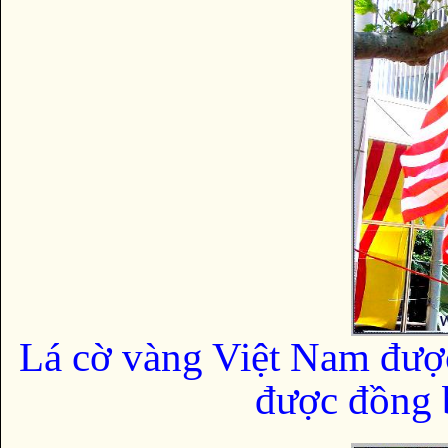
Lá cờ vàng Việt Nam đượ
được đồng b