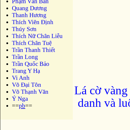
Phạm Văn Bản
Quang Dương
Thanh Hương
Thích Viên Định
Thúy Sơn
Thích Nữ Chân Liễu
Thích Chân Tuệ
Trần Thanh Thiết
Trần Long
Trần Quốc Bảo
Trang Y Hạ
Vi Anh
Võ Đại Tôn
Lá cờ vàng
Võ Thạnh Văn
Ý Nga
danh và lu
==
pb
==