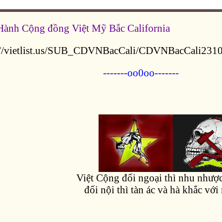
ành Cộng đồng Việt Mỹ Bắc California
p://vietlist.us/SUB_CDVNBacCali/CDVNBacCali231
-------oo0oo-------
Việt Cộng đối ngoại thì nhu nhược
đối nội thì tàn ác và hà khắc với