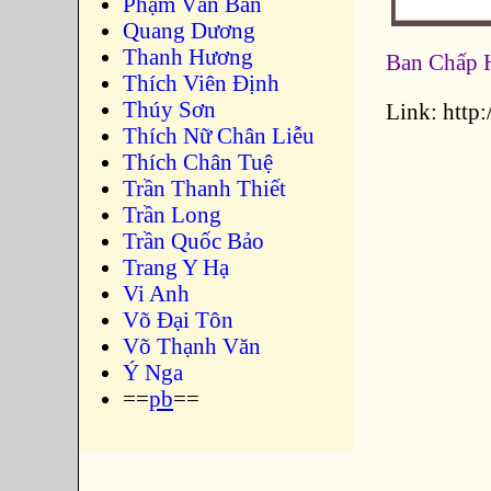
Phạm Văn Bản
Quang Dương
Thanh Hương
Ban Chấp H
Thích Viên Định
Thúy Sơn
Link: htt
Thích Nữ Chân Liễu
Thích Chân Tuệ
Trần Thanh Thiết
Trần Long
Trần Quốc Bảo
Trang Y Hạ
Vi Anh
Võ Đại Tôn
Võ Thạnh Văn
Ý Nga
==
pb
==