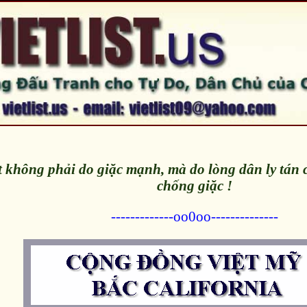
 không phải do giặc mạnh, mà do lòng dân ly tán 
chống giặc !
-------------oo0oo--------------