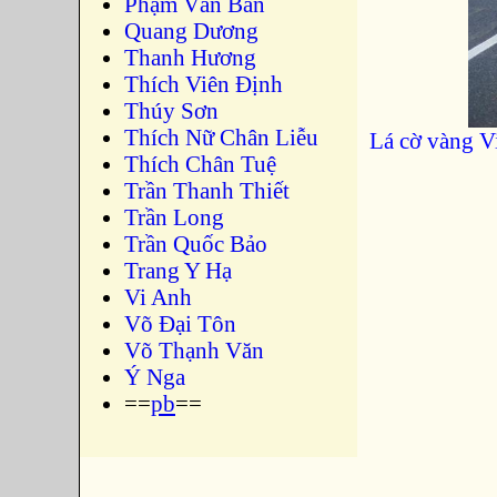
Phạm Văn Bản
Quang Dương
Thanh Hương
Thích Viên Định
Thúy Sơn
Thích Nữ Chân Liễu
Lá cờ vàng V
Thích Chân Tuệ
Trần Thanh Thiết
Trần Long
Trần Quốc Bảo
Trang Y Hạ
Vi Anh
Võ Đại Tôn
Võ Thạnh Văn
Ý Nga
==
pb
==