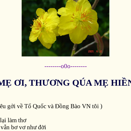
--------o0o--------
MẸ ƠI, THƯƠNG QÚA MẸ HIỀ
êu gởi về Tổ Quốc và Đồng Bào VN tôi )
lại làm thơ
 vẫn bơ vơ như đời