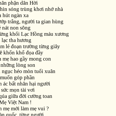
hân phận dân Hời
hìn sóng trùng khơi nhớ nhà
n hút ngàn xa
ướp trắng, người ta gian hùng
é nát non sông
từng khối Lạc Hồng máu xương
 lạc tha hương
m lẻ đoạn trường từng giây
ê khốn khổ đọa đầy
n mẹ hao gầy mong con
 những lòng son
ù ngục héo mòn tuổi xuân
 muốn góp phần
n ác bất nhân hại người
sức mọn tài vơi
qúa giữa đời cường toan
 Mẹ Việt Nam !
n mẹ mới làm mẹ vui ?
oàn quốc, từng người