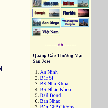
-------o0o-------
Quảng Cáo Thương Mại
San Jose
N
An Ninh
Bác Sĩ
BS Nha Khoa
BS Nhãn Khoa
Bail Bond
Ban Nhạc
Bàn Ghế Giường