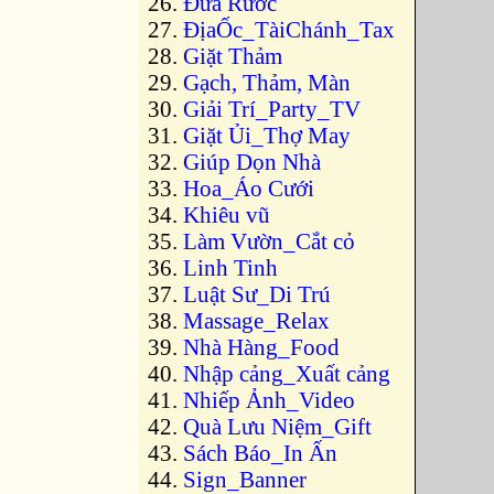
Đưa Rước
ĐịaỐc_TàiChánh_Tax
Giặt Thảm
Gạch, Thảm, Màn
Giải Trí_Party_TV
Giặt Ủi_Thợ May
Giúp Dọn Nhà
Hoa_Áo Cưới
Khiêu vũ
Làm Vườn_Cắt cỏ
Linh Tinh
Luật Sư_Di Trú
Massage_Relax
Nhà Hàng_Food
Nhập cảng_Xuất cảng
Nhiếp Ảnh_Video
Quà Lưu Niệm_Gift
Sách Báo_In Ấn
Sign_Banner