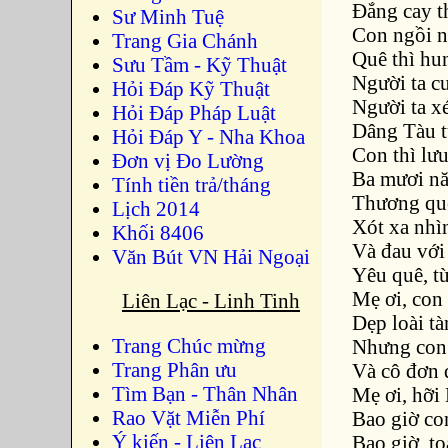
Đắng cay t
Sư Minh Tuệ
Con ngồi n
Trang Gia Chánh
Quê thì hu
Sưu Tầm - Kỹ Thuật
Người ta c
Hỏi Đáp Kỹ Thuật
Người ta x
Hỏi Đáp Pháp Luật
Dâng Tàu 
Hỏi Đáp Y - Nha Khoa
Con thì lưu
Đơn vị Đo Lường
Ba mươi nă
Tính tiền trả/tháng
Thương qu
Lịch 2014
Xót xa nhì
Khối 8406
Và đau với
Văn Bút VN Hải Ngoại
Yêu quê, t
Mẹ ơi, con
Liên Lạc - Linh Tinh
Dẹp loài tà
Trang Chúc mừng
Nhưng con 
Trang Phân ưu
Và cô đơn 
Tìm Bạn - Thân Nhân
Mẹ ơi, hỡi
Rao Vặt Miễn Phí
Bao giờ co
Ý kiến - Liên Lạc
Bao giờ, t