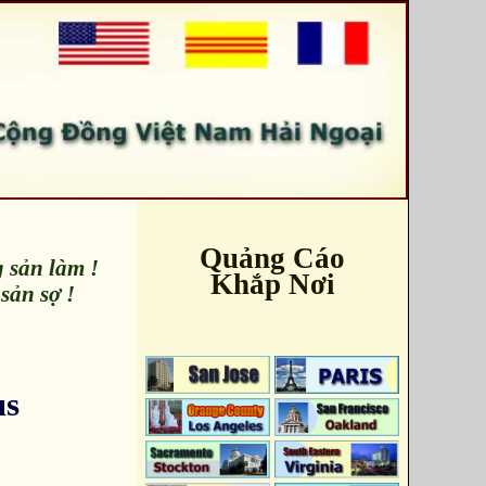
Quảng Cáo
 sản làm !
Khắp Nơi
sản sợ !
us