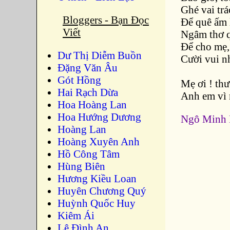
Ghé vai trá
Bloggers - Bạn Đọc
Để quê ấm 
Viết
Ngâm thơ q
Để cho mẹ
Dư Thị Diễm Buồn
Cười vui n
Ðặng Văn Âu
Gót Hồng
Mẹ ơi ! th
Hai Rạch Dừa
Anh em vì mẹ
Hoa Hoàng Lan
Hoa Hướng Dương
Ngô Minh
Hoàng Lan
Hoàng Xuyên Anh
Hồ Công Tâm
Hùng Biên
Hương Kiều Loan
Huyên Chương Quý
Huỳnh Quốc Huy
Kiêm Ái
Lê Đình An