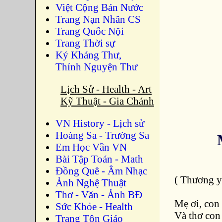
Việt Cộng Bán Nước
Trang Nạn Nhân CS
Trang Quốc Nội
Trang Thời sự
Ký Kháng Thư,
Thỉnh Nguyện Thư
Lịch Sử - Health - Art
Kỹ Thuật - Gia Chánh
VN History - Lịch sử
Hoàng Sa - Trường Sa
Em Học Vần VN
Bài Tập Toán - Math
Đồng Quê - Âm Nhạc
( Thương y
Ảnh Nghệ Thuật
Thơ - Văn - Ảnh BĐ
Mẹ ơi, con 
Sức Khỏe - Health
Và thơ con
Trang Tôn Giáo