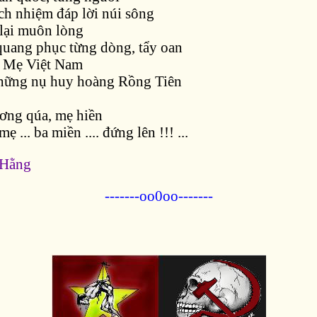
ch nhiệm đáp lời núi sông
lại muôn lòng
uang phục từng dòng, tẩy oan
, Mẹ Việt Nam
hững nụ huy hoàng Rồng Tiên
ương qúa, mẹ hiền
 ... ba miền .... đứng lên !!! ...
 Hằng
-------oo0oo-------